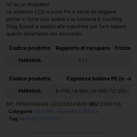
tiri su un mulinello!.
Lo schermo LCD a punti fini è facile da leggere,
anche in forte luce solare e la funzione E-Exciting
Drag Sound si adatta alla macchina per farti sapere
quanto duramente sta lavorando.
Codice prodotto
Rapporto di recupero
Frizione
FM9000A
3.1:1
Codice prodotto
Capienza bobina PE (n.-m)
FM9000A
6-1100 / 8-900 / 10-650 / 12-550 / 15
Rif:
FM9000A
EAN:
022255241809
SKU
2236708
Categorie:
Mulinelli
,
Mulinello Elettrico
Tag
Mulinello Elettrico