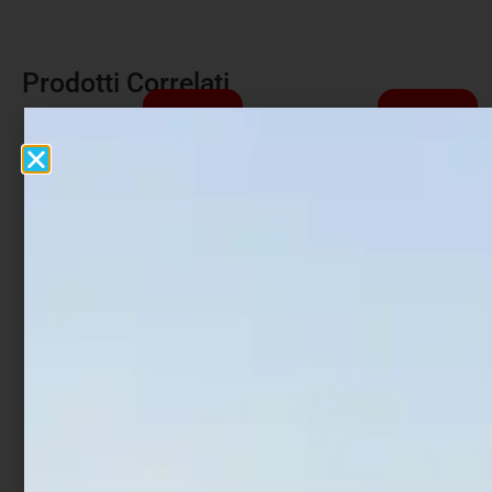
Prodotti Correlati
In offerta!
In offerta!
Mulinello Shimano Stella
Mulinello Daiwa Tatula
SW C
200
€
799,00
€
845,75
€
184,00
€
165,60
-
Scegli
Leggi tutto