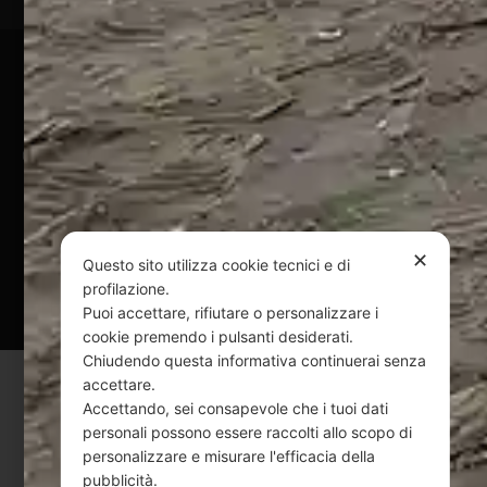
Pagamenti Sicuri
@ Copyright 2024 Webpesca è un brand Intent di Federico
Andrenacci P.Iva 01917920678
Via G. Galilei n. 2 – 64018 Tortoreto TE | REA TE-168019 |
Mail:
info@webpesca.it
| Pec:
federicoandrenacci@pec.it
✕
Questo sito utilizza cookie tecnici e di
Questo sito è protetto da Google reCAPTCHA
profilazione.
v3,
Privacy Policy
e
Terms of Service
di Google.
Puoi accettare, rifiutare o personalizzare i
cookie premendo i pulsanti desiderati.
Chiudendo questa informativa continuerai senza
accettare.
Accettando, sei consapevole che i tuoi dati
personali possono essere raccolti allo scopo di
personalizzare e misurare l'efficacia della
pubblicità.