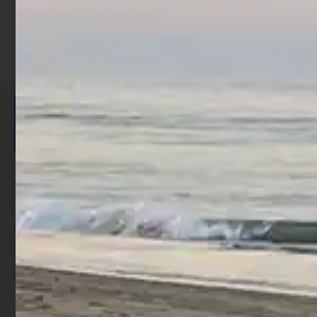
ISCRIVITI E RICEVI 3,50€ DI
SCONTO >
Per ogni acquisto accumuli ulteriori
punti;
Utilizza i punti per ricevere uno
sconto;
I punti sono indicati nella pagina
prodotto;