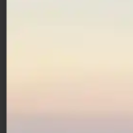
In offerta!
Mulinello Trabucco
Invictus SWH
€
177,65
€
194,90
-
Scegli