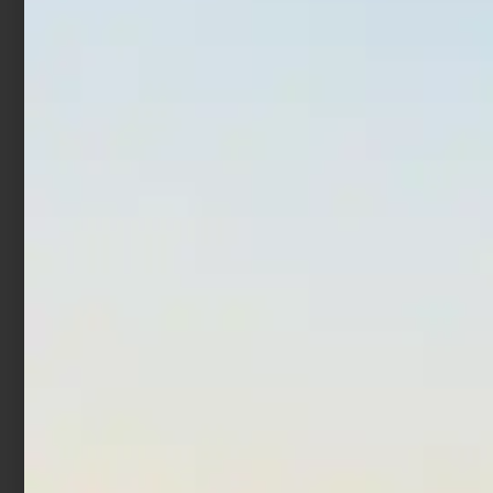
In offerta!
In offerta!
Mulinello Daiwa BG MQ
Mulinello Daiwa 20
ARK
Crosscast Surf 45 SCW
€
202,50
€
219,60
€
114,00
€
102,60
-
Scegli
Leggi tutto