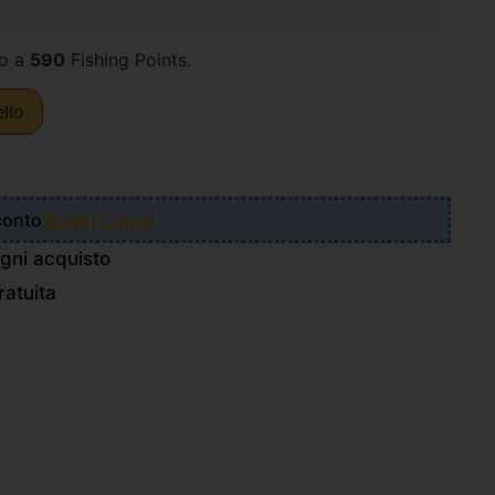
o a
590
Fishing Points.
ello
Sconto
Scopri Come!
gni acquisto
atuita