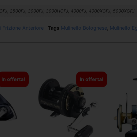
GFJ, 2500FJ, 3000FJ, 3000HGFJ, 4000FJ, 4000XGFJ, 5000XGFJ
i Frizione Anteriore
Tags
Mulinello Bolognese
,
Mulinello E
In offerta!
In offerta!