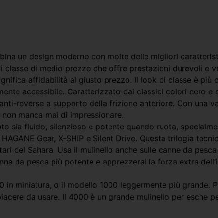
ina un design moderno con molte delle migliori caratteristi
i classe di medio prezzo che offre prestazioni durevoli e ver
gnifica affidabilità al giusto prezzo. Il look di classe è p
e accessibile. Caratterizzato dai classici colori nero e oro
 anti-reverse a supporto della frizione anteriore. Con una va
e non manca mai di impressionare.
nto sia fluido, silenzioso e potente quando ruota, special
GANE Gear, X-SHIP e Silent Drive. Questa trilogia tecnica si
tari del Sahara. Usa il mulinello anche sulle canne da pesc
na da pesca più potente e apprezzerai la forza extra dell’im
.
500 in miniatura, o il modello 1000 leggermente più grande. 
iacere da usare. Il 4000 è un grande mulinello per esche pe