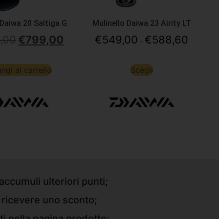
 Daiwa 20 Saltiga G
Mulinello Daiwa 23 Airity LT
0,00
€
799,00
€
549,00
€
588,60
-
ngi al carrello
Scegli
accumuli ulteriori punti;
r ricevere uno sconto;
ti nella pagina prodotto;