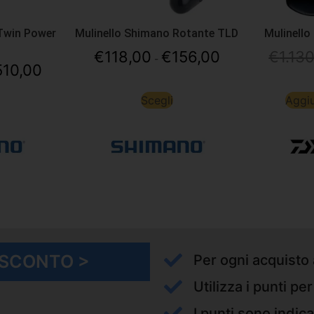
Twin Power
Mulinello Shimano Rotante TLD
Mulinello
€
118,00
€
156,00
€
1.13
-
510,00
Scegli
Aggiu
I SCONTO >
Per ogni acquisto 
Utilizza i punti pe
I punti sono indica