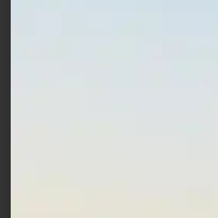
In offerta!
In offerta!
Mulinello Daiwa Tatula
Mulinello Daiwa BG MQ
TW 80
ARK
€
189,00
€
170,10
€
202,50
€
219,60
-
Leggi tutto
Scegli