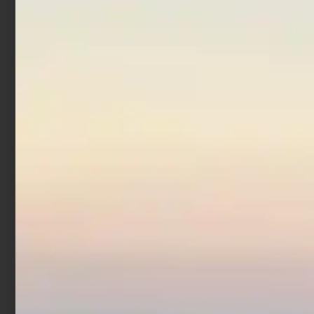
In offerta!
Mulinello Daiwa 20
Crosscast Surf 45 SCW
€
114,00
€
102,60
Leggi tutto