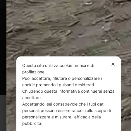
Pagamenti Sicuri
@ Copyright 2024 Webpesca è un brand Intent di Federico
Andrenacci P.Iva 01917920678
Via G. Galilei n. 2 – 64018 Tortoreto TE | REA TE-168019 |
Mail:
info@webpesca.it
| Pec:
federicoandrenacci@pec.it
✕
Questo sito utilizza cookie tecnici e di
profilazione.
Questo sito è protetto da Google reCAPTCHA
Puoi accettare, rifiutare o personalizzare i
v3,
Privacy Policy
e
Terms of Service
di Google.
cookie premendo i pulsanti desiderati.
Chiudendo questa informativa continuerai senza
accettare.
Accettando, sei consapevole che i tuoi dati
personali possono essere raccolti allo scopo di
personalizzare e misurare l'efficacia della
pubblicità.