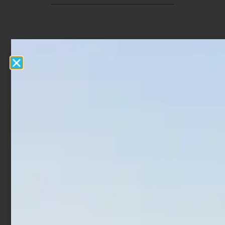
Prodotti Correlati
In offerta!
In offerta!
Mulinello Shimano FX FC
Mulinello Shimano Alivio
€
16,50
€
16,90
€
45,05
€
49,60
-
-
Scegli
Scegli