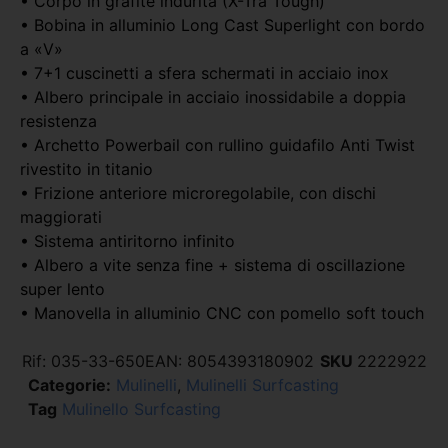
• Corpo in grafite indurita (X-Tra Tough)
• Bobina in alluminio Long Cast Superlight con bordo
a «V»
• 7+1 cuscinetti a sfera schermati in acciaio inox
• Albero principale in acciaio inossidabile a doppia
resistenza
• Archetto Powerbail con rullino guidafilo Anti Twist
rivestito in titanio
• Frizione anteriore microregolabile, con dischi
maggiorati
• Sistema antiritorno infinito
• Albero a vite senza fine + sistema di oscillazione
super lento
• Manovella in alluminio CNC con pomello soft touch
Rif:
035-33-650
EAN:
8054393180902
SKU
2222922
Categorie:
Mulinelli
,
Mulinelli Surfcasting
Tag
Mulinello Surfcasting