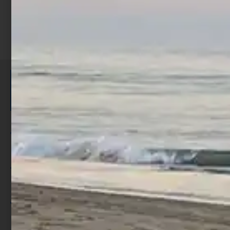
ISCRIVITI E RICEVI 3,50€ DI
SCONTO >
Per ogni acquisto accumuli ulteriori
punti;
Utilizza i punti per ricevere uno
sconto;
I punti sono indicati nella pagina
prodotto;