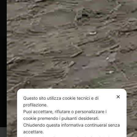
(TE)
P.Iva
01828920676
Pagamenti Sicuri
@ Copyright 2024 Webpesca è un brand Intent di Federico
Andrenacci P.Iva 01917920678
Via G. Galilei n. 2 – 64018 Tortoreto TE | REA TE-168019 |
Mail:
info@webpesca.it
| Pec:
federicoandrenacci@pec.it
✕
Questo sito utilizza cookie tecnici e di
profilazione.
Questo sito è protetto da Google reCAPTCHA
Puoi accettare, rifiutare o personalizzare i
v3,
Privacy Policy
e
Terms of Service
di Google.
cookie premendo i pulsanti desiderati.
Chiudendo questa informativa continuerai senza
accettare.