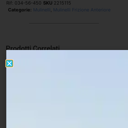
Rif:
034-56-450
SKU
2215115
Categorie:
Mulinelli
,
Mulinelli Frizione Anteriore
Prodotti Correlati
In offerta!
In offerta!
Mulinello Daiwa Fuego 23
Mulinello Shimano Alivio
LT
€
45,05
€
49,60
-
€
92,65
€
104,55