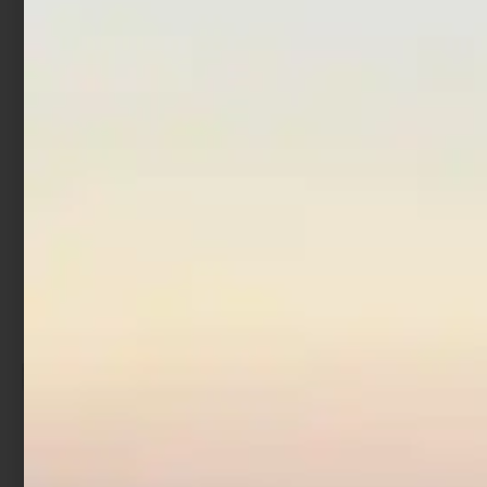
Scegli
Scegli
Mulinello Trabucco
Maniac Fa
€
111,90