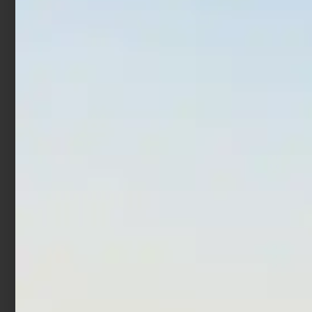
-
Scegli
Scegli
In offerta!
Mulinello Daiwa 23 Airity
Mulinello Trabucco Krius
LT
SW
€
549,00
€
588,60
€
78,90
-