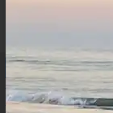
Scegli
ISCRIVITI E RICEVI 3,50€ DI
SCONTO >
Per ogni acquisto accumuli ulteriori
punti;
Utilizza i punti per ricevere uno