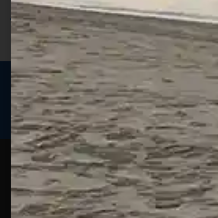
sconto;
I punti sono indicati nella pagina
prodotto;
Seguici sui social
Web
Esperienze
Assistenza
Contatti
Pesca
Clienti
Assistenza
Guide
Un portale
Ecommerce
sulla
Chi
pesca
pensato
ordini@webpesca
Siamo
sportiva
per gli
Negozio di