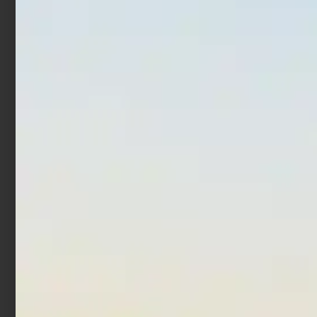
Pastura Trabucco GNT
Additivo Trabucco Super
Match Expert Carpa Gold
Carpa 250 gr
1 kg
€
4,90
€
4,90
Aggiungi al carrello
Aggiungi al carrello