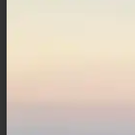
Additivo Trabucco Sweet
Caramel 250 gr
€
4,90
Aggiungi al carrello