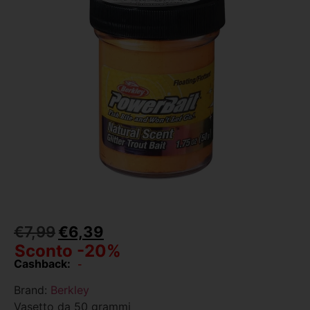
€
7,99
€
6,39
Sconto -20%
Cashback:
-
Brand:
Berkley
Vasetto da 50 grammi