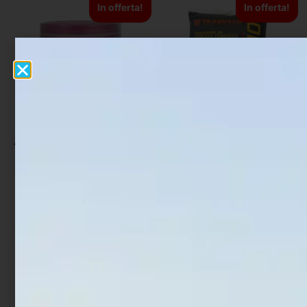
In offerta!
In offerta!
Additivo Dynamite Catfish
Pastura Trabucco XP
Hookbait Dip Bloodied Eel
3000 Breme Black 3 Kg
270 ml
€
8,90
€
7,57
€
13,00
€
9,10
Aggiungi al carrello
Leggi tutto