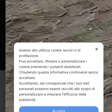
Pagamenti Sicuri
@ Copyright 2024 Webpesca è un brand Intent di Federico
Andrenacci P.Iva 01917920678
Via G. Galilei n. 2 – 64018 Tortoreto TE | REA TE-168019 |
Mail:
info@webpesca.it
| Pec:
federicoandrenacci@pec.it
✕
Questo sito utilizza cookie tecnici e di
Questo sito è protetto da Google reCAPTCHA
profilazione.
v3,
Privacy Policy
e
Terms of Service
di Google.
Puoi accettare, rifiutare o personalizzare i
cookie premendo i pulsanti desiderati.
Chiudendo questa informativa continuerai senza
accettare.
Accettando, sei consapevole che i tuoi dati
personali possono essere raccolti allo scopo di
personalizzare e misurare l'efficacia della
pubblicità.
Accetta