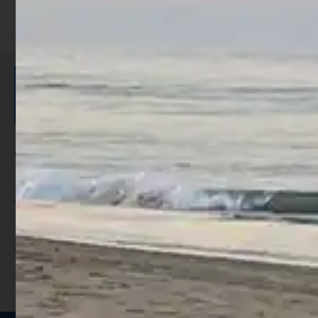
ISCRIVITI E RICEVI 3,50€ DI
SCONTO >
Per ogni acquisto accumuli ulteriori
punti;
Utilizza i punti per ricevere uno
sconto;
I punti sono indicati nella pagina
prodotto;