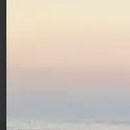
Pastura Colmic Big Fish
Red Evolution 1 kg
€
7,50
Aggiungi al carrello