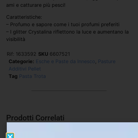
ami e catturare più pesci!
Caratteristiche:
– Profumo e sapore come i tuoi profumi preferiti
– I glitter Crystalina riflettono la luce e aumentano la
visibilità
Rif:
1633592
SKU
6607521
Categorie:
Esche e Paste da Innesco
,
Pasture
Additivi Pellet
Tag
Pasta Trota
Prodotti Correlati