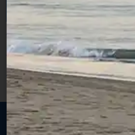
ISCRIVITI E RICEVI 3,50€ DI
SCONTO >
Per ogni acquisto accumuli ulteriori
punti;
Utilizza i punti per ricevere uno
sconto;
I punti sono indicati nella pagina
prodotto;
Seguici sui social