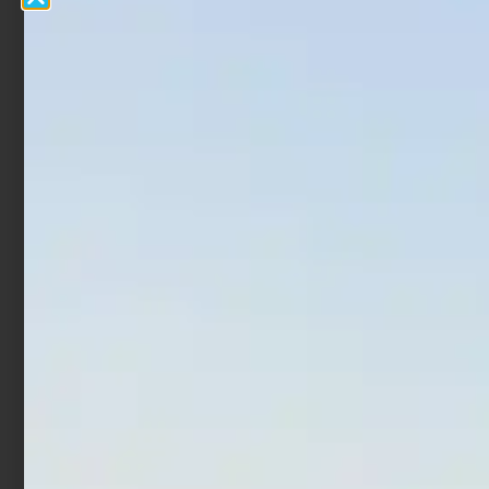
Additivo Trabucco Super
Additivo Trabucco Colla
Big Fish 250 gr
Magica Ricarica 500 gr
€
4,90
€
11,90
Aggiungi al carrello
Leggi tutto