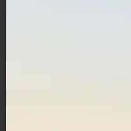
Additivo Trabucco Colla
Pastura Trabucco XP
Arabica 500 gr
3000 Spigole Orate 1 kg
€
16,90
€
3,90
Leggi tutto
Aggiungi al carrello