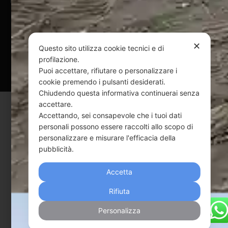
Andrenacci P.Iva 01917920678
Via G. Galilei n. 2 – 64018 Tortoreto TE | REA TE-168019 |
Mail:
info@webpesca.it
| Pec:
federicoandrenacci@pec.it
✕
Questo sito utilizza cookie tecnici e di
profilazione.
Questo sito è protetto da Google reCAPTCHA
Puoi accettare, rifiutare o personalizzare i
v3,
Privacy Policy
e
Terms of Service
di Google.
cookie premendo i pulsanti desiderati.
Chiudendo questa informativa continuerai senza
accettare.
Accettando, sei consapevole che i tuoi dati
personali possono essere raccolti allo scopo di
personalizzare e misurare l'efficacia della
pubblicità.
Accetta
Rifiuta
Personalizza