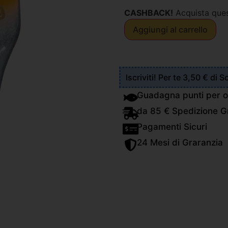
CASHBACK!
Acquista que
Aggiungi al carrello
Iscriviti! Per te 3,50 € di 
Guadagna punti per o
da 85 € Spedizione Gr
Pagamenti Sicuri
24 Mesi di Graranzia