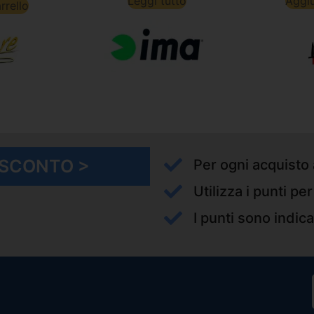
Leggi tutto
Aggiu
rrello
I SCONTO >
Per ogni acquisto 
Utilizza i punti pe
I punti sono indica