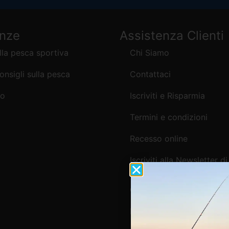
enze
Assistenza Clienti
lla pesca sportiva
Chi Siamo
consigli sulla pesca
Contattaci
mo
Iscriviti e Risparmia
Termini e condizioni
Recesso online
Iscriviti alla Newsletter di
Webpesca
Cookie Policy e Consensi
Informativa e-commerce