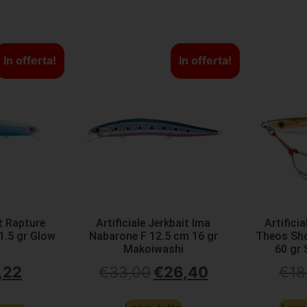
In offerta!
In offerta!
it Rapture
Artificiale Jerkbait Ima
Artifici
1.5 gr Glow
Nabarone F 12.5 cm 16 gr
Theos Sho
Makoiwashi
60 gr
,22
€
33,00
€
26,40
€
18