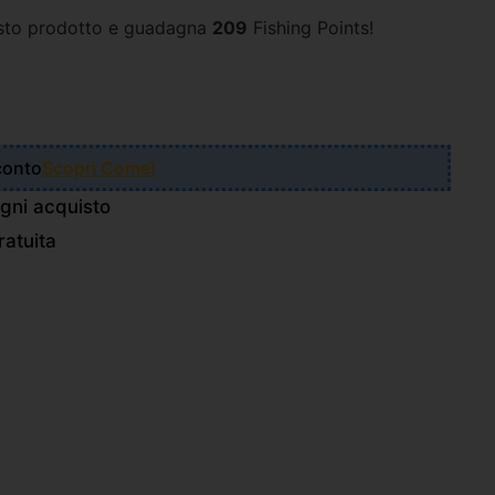
sto prodotto e guadagna
209
Fishing Points!
Sconto
Scopri Come!
gni acquisto
atuita