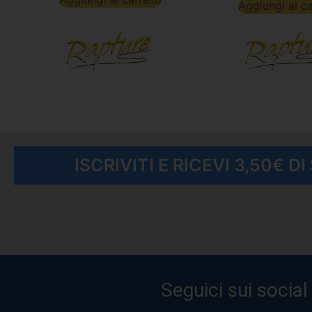
Aggiungi al ca
ISCRIVITI E RICEVI 3,50€ D
Seguici sui social