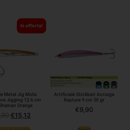
In offerta!
ale Metal Jig Molix
Artificiale Stickbait Acciuga
re Jigging 12.6 cm
Rapture 9 cm 30 gr
 Shaman Orange
€
9,90
,90
€
15,12
Scegli