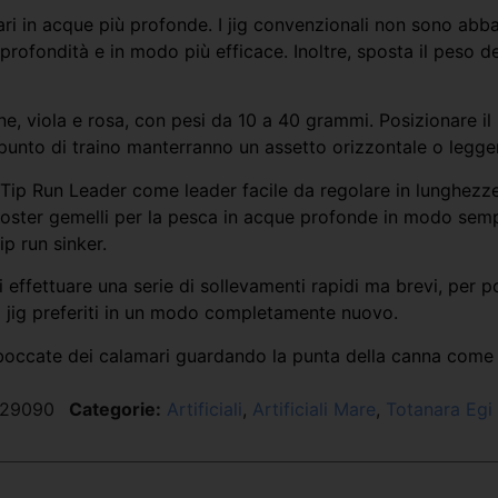
ri in acque più profonde. I jig convenzionali non sono abba
ofondità e in modo più efficace. Inoltre, sposta il peso del 
one, viola e rosa, con pesi da 10 a 40 grammi. Posizionare il 
il punto di traino manterranno un assetto orizzontale o legg
il Tip Run Leader come leader facile da regolare in lunghezz
noster gemelli per la pesca in acque profonde in modo sempl
p run sinker.
i effettuare una serie di sollevamenti rapidi ma brevi, per p
di jig preferiti in un modo completamente nuovo.
abboccate dei calamari guardando la punta della canna come
29090
Categorie:
Artificiali
,
Artificiali Mare
,
Totanara Egi