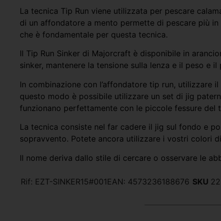
La tecnica Tip Run viene utilizzata per pescare calama
di un affondatore a mento permette di pescare più in pr
che è fondamentale per questa tecnica.
Il Tip Run Sinker di Majorcraft è disponibile in aranci
sinker, mantenere la tensione sulla lenza e il peso e 
In combinazione con l’affondatore tip run, utilizzare 
questo modo è possibile utilizzare un set di jig pater
funzionano perfettamente con le piccole fessure del ti
La tecnica consiste nel far cadere il jig sul fondo e po
sopravvento. Potete ancora utilizzare i vostri colori 
Il nome deriva dallo stile di cercare o osservare le 
Rif:
EZT-SINKER15#001
EAN:
4573236188676
SKU
22