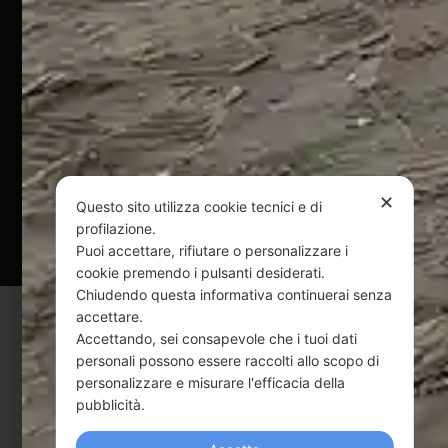
Pagamenti Sicuri
@ Copyright 2024 Webpesca è un brand Intent di Federico
Andrenacci P.Iva 01917920678
Via G. Galilei n. 2 – 64018 Tortoreto TE | REA TE-168019 |
Mail:
info@webpesca.it
| Pec:
federicoandrenacci@pec.it
✕
Questo sito utilizza cookie tecnici e di
Questo sito è protetto da Google reCAPTCHA
profilazione.
v3,
Privacy Policy
e
Terms of Service
di Google.
Puoi accettare, rifiutare o personalizzare i
cookie premendo i pulsanti desiderati.
Chiudendo questa informativa continuerai senza
accettare.
Accettando, sei consapevole che i tuoi dati
personali possono essere raccolti allo scopo di
personalizzare e misurare l'efficacia della
pubblicità.