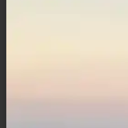
In offerta!
Kit Albatros segnali di
soccorso 6-12-50 Miglia
€
110,00
€
83,00
Aggiungi al carrello