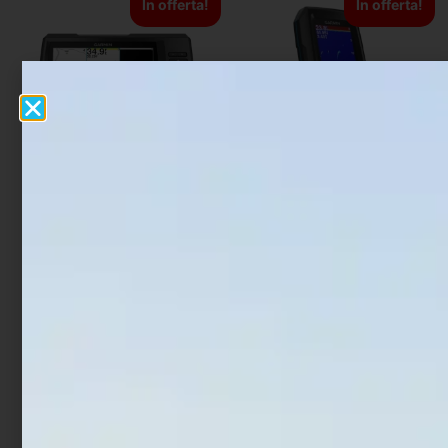
In offerta!
In offerta!
Ecoscandaglio Garmin
Ecoscandaglio Garmin
STRIKER Vivid 7cv
STRIKER™ Plus 4
€
515,00
€
401,70
€
184,00
€
143,52
Leggi tutto
Leggi tutto