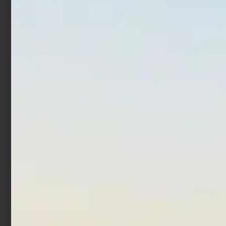
In offerta!
In offerta!
Giubbotto Salvagente
Kit Albatros segnali di
Osculati Intensity 150N
soccorso 3 Miglia
Adulto
€
37,50
€
30,00
€
24,90
€
14,90
Leggi tutto
Aggiungi al carrello