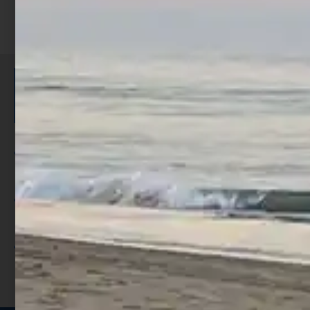
ISCRIVITI E RICEVI 3,50€ DI
SCONTO >
Per ogni acquisto accumuli ulteriori
punti;
Utilizza i punti per ricevere uno
sconto;
I punti sono indicati nella pagina
prodotto;