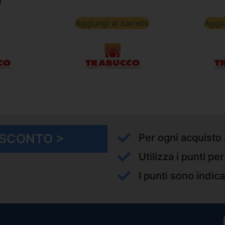
0
Aggiungi al carrello
Aggiu
I SCONTO >
Per ogni acquisto 
Utilizza i punti pe
I punti sono indica