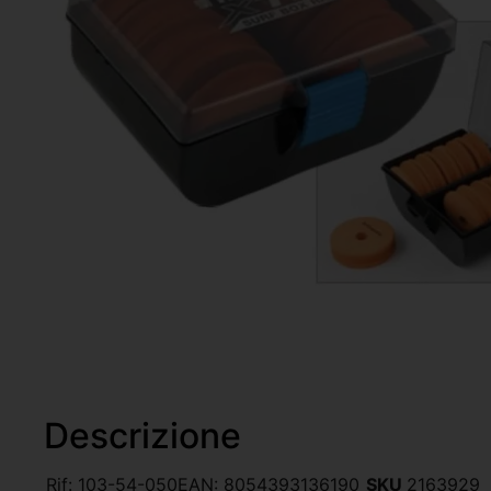
Descrizione
Rif:
103-54-050
EAN:
8054393136190
SKU
2163929