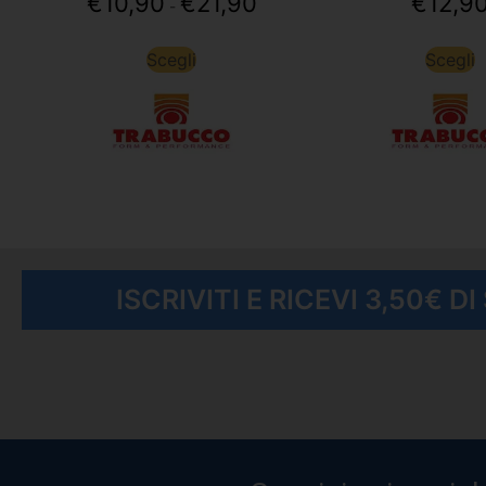
€
10,90
€
21,90
€
12,9
-
Scegli
Scegli
ISCRIVITI E RICEVI 3,50€ D