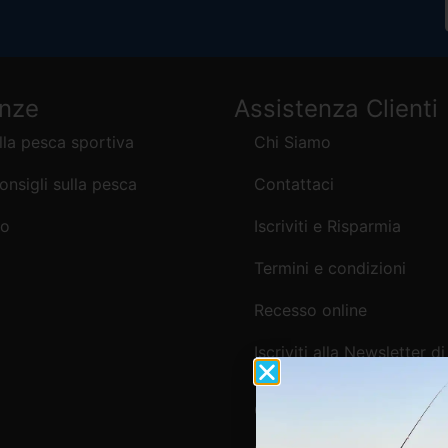
enze
Assistenza Clienti
lla pesca sportiva
Chi Siamo
consigli sulla pesca
Contattaci
mo
Iscriviti e Risparmia
Termini e condizioni
Recesso online
Iscriviti alla Newsletter di
Webpesca
Cookie Policy e Consensi