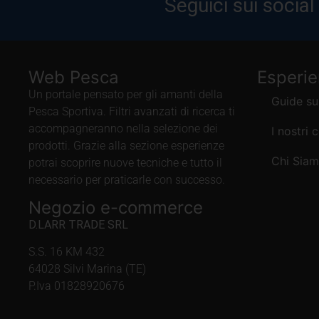
Seguici sui social
Web Pesca
Esperi
Un portale pensato per gli amanti della
Guide su
Pesca Sportiva. Filtri avanzati di ricerca ti
accompagneranno nella selezione dei
I nostri 
prodotti. Grazie alla sezione esperienze
Chi Sia
potrai scoprire nuove tecniche e tutto il
necessario per praticarle con successo.
Negozio e-commerce
D.LARR TRADE SRL
S.S. 16 KM 432
64028 Silvi Marina (TE)
P.Iva 01828920676