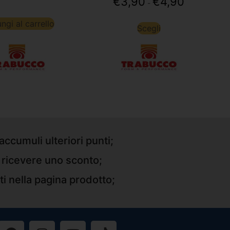
€
3,90
€
4,90
-
ngi al carrello
Scegli
accumuli ulteriori punti;
r ricevere uno sconto;
ti nella pagina prodotto;