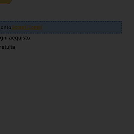
Sconto
Scopri Come!
gni acquisto
atuita