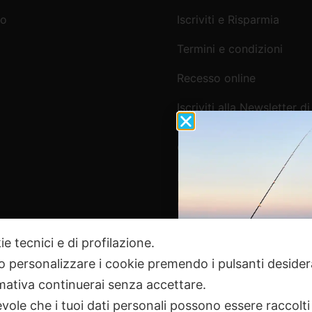
mo
Iscriviti e Risparmia
Termini e condizioni
Recesso online
Iscriviti alla Newsletter di
Webpesca
Cookie Policy e Consensi
Informativa e-commerce
Informativa newsletter e 
ie tecnici e di profilazione.
 o personalizzare i cookie premendo i pulsanti desider
Pagamenti Sicuri
ativa continuerai senza accettare.
ole che i tuoi dati personali possono essere raccolti 