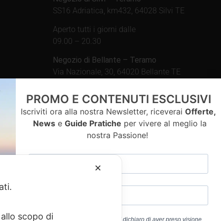
SS16 Adriatica, km432, 64028 Silvi TE
Aperto tutti i giorni dalle
09.00 – 20.30
Negozio di Bellante – Teramo
Via Nazionale, 30, 64020 Bellante TE
Aperto tutti i giorni dalle
PROMO E CONTENUTI ESCLUSIVI
09.00 – 13.00 / 15.30 – 19.30
Iscriviti ora alla nostra Newsletter, riceverai
Offerte,
News
e
Guide Pratiche
per vivere al meglio la
nostra Passione!
contatti
✕
ati.
allo scopo di
Cliccando sul pulsante “ISCRIVITI” dichiaro di aver preso visione