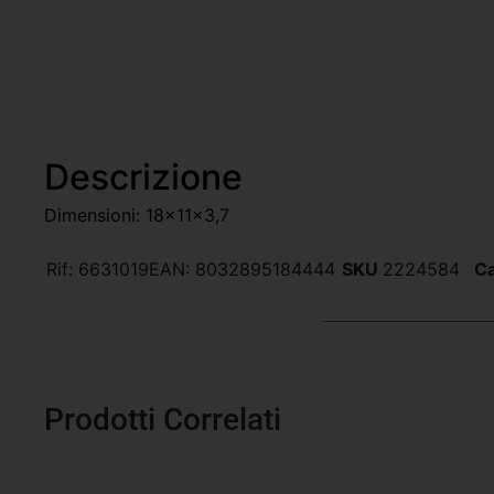
Descrizione
Dimensioni: 18x11x3,7
Rif:
6631019
EAN:
8032895184444
SKU
2224584
Ca
Prodotti Correlati