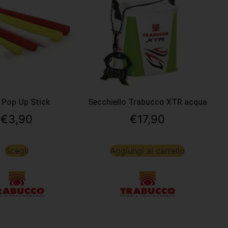
 Pop Up Stick
Secchiello Trabucco XTR acqua
€
3,90
€
17,90
Scegli
Aggiungi al carrello