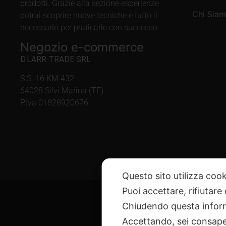
prodotti. Grazie alla sezione esperienze
Chi Sia
potrai scoprire nuove tecniche e tutto il
necessario per praticarle con successo.
Negozio e-commerce
D.LARR TRADE SRL
S.S. 16 KM 432
64028 Silvi Marina (TE)
P.Iva 01828920676
Questo sito utilizza cook
Puoi accettare, rifiutare
Chiudendo questa inform
Accettando, sei consapev