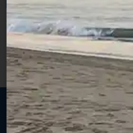
SCONTO >
Per ogni acquisto accumuli ulteriori
punti;
Utilizza i punti per ricevere uno
sconto;
I punti sono indicati nella pagina
prodotto;
Seguici sui social