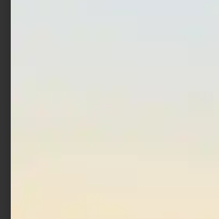
Fodero Trabucco
Rig Storage Wallet 6 da
Reel&Rod Sleeve
70Ø
€
41,90
€
44,90
€
12,90
-
Scegli
Aggiungi al carrello