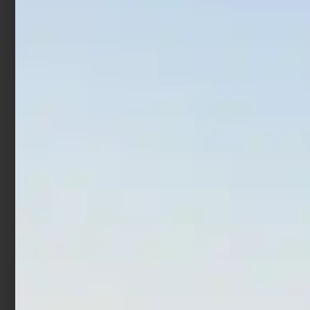
Secchio per esche Sele 1
Scatola con Ruzzole in
Lt
Eva – Eva Spools e Box
€
2,59
€
2,07
€
10,90
€
21,90
-
Aggiungi al carrello
Scegli