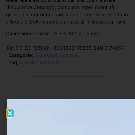
Materiale elastico antiurto per una vita illimitata
(Endurance Concept), completa impermeabilità,
grazie alla morbida guarnizione perimetrale. Fondo in
silicone o EVA, materiale adatto all’innesto degli ami.
Dimensioni Scatola: 18.7 x 10.2 x 1.6 cm
Rif:
113-20-185
EAN:
8054393148858
SKU
2174057
Categorie:
Accessori
,
Scatole
Tag
Scatole Trout Area
Prodotti Correlati
In offerta!