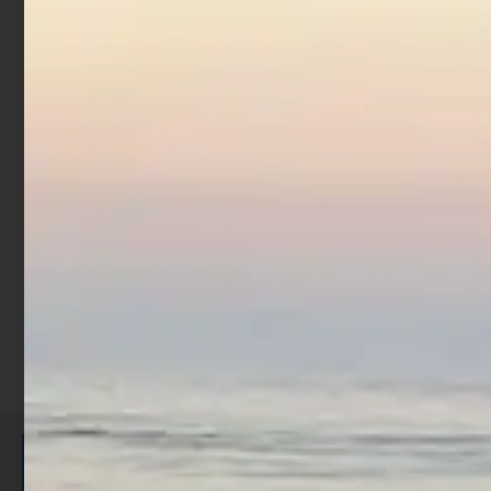
Surf Pop Up Stick
€
3,90
Scegli
ISCRIVITI E RICEVI 3,50€ DI