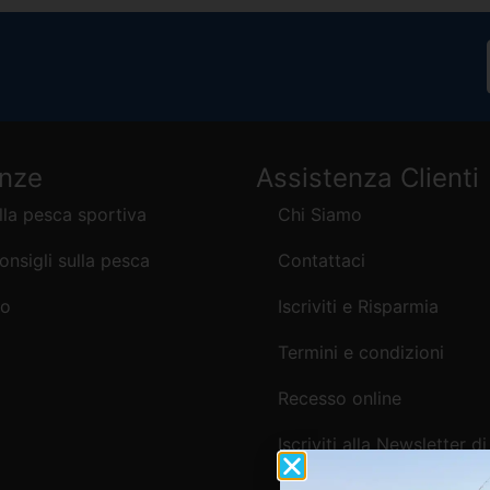
enze
Assistenza Clienti
lla pesca sportiva
Chi Siamo
consigli sulla pesca
Contattaci
mo
Iscriviti e Risparmia
Termini e condizioni
Recesso online
Iscriviti alla Newsletter di
Webpesca