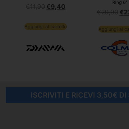
Ring 6″
€
11,90
€
9,40
€
29,90
€
2
Aggiungi al carrello
Aggiungi al ca
ISCRIVITI E RICEVI 3,50€ D