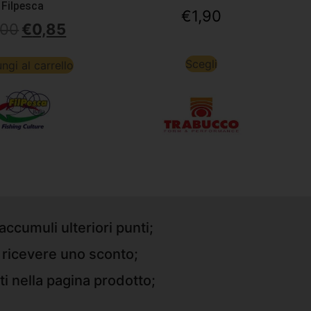
Filpesca
€
1,90
,00
€
0,85
Scegli
ngi al carrello
accumuli ulteriori punti;
r ricevere uno sconto;
ti nella pagina prodotto;