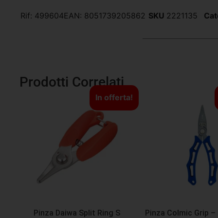
Rif:
499604
EAN:
8051739205862
SKU
2221135
Cat
Prodotti Correlati
In offerta!
Pinza Daiwa Split Ring S
Pinza Colmic Grip – 