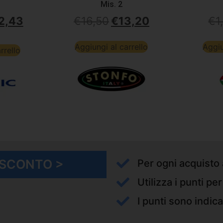
Mis. 2
2,43
€
16,50
€
13,20
€
1
Aggiungi al carrello
Aggiu
rrello
I SCONTO >
Per ogni acquisto 
Utilizza i punti pe
I punti sono indica