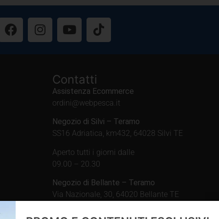
Contatti
Assistenza Ecommerce
ordini@webpesca.it
Negozio di Silvi – Teramo
SS16 Adriatica, km432, 64028 Silvi TE
Aperto tutti i giorni dalle
09.00 – 20.30
Negozio di Bellante – Teramo
Via Nazionale, 30, 64020 Bellante TE
Aperto tutti i giorni dalle