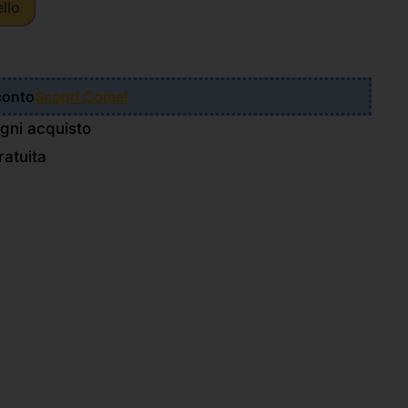
ello
Sconto
Scopri Come!
gni acquisto
atuita