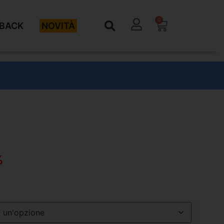
0
BACK
NOVITÀ
%