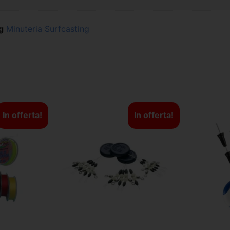
g
Minuteria Surfcasting
In offerta!
In offerta!