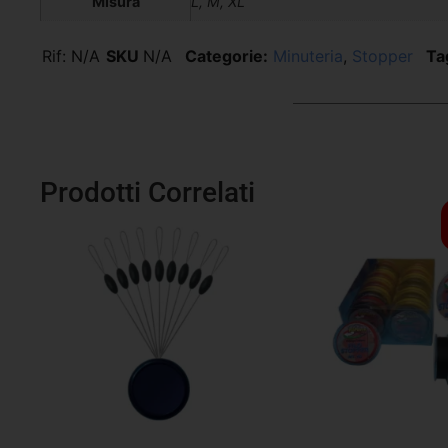
Misura
L, M, XL
Rif:
N/A
SKU
N/A
Categorie:
Minuteria
,
Stopper
Ta
Prodotti Correlati