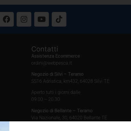
Contatti
Assistenza Ecommerce
ordini@webpesca.it
Negozio di Silvi – Teramo
SS16 Adriatica, km432, 64028 Silvi TE
Aperto tutti i giorni dalle
09.00 – 20.30
Negozio di Bellante – Teramo
Via Nazionale, 30, 64020 Bellante TE
Aperto tutti i giorni dalle