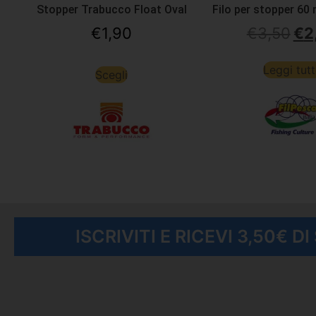
Stopper Trabucco Float Oval
Filo per stopper 60
€
1,90
€
3,50
€
2
Leggi tut
Scegli
ISCRIVITI E RICEVI 3,50€ D