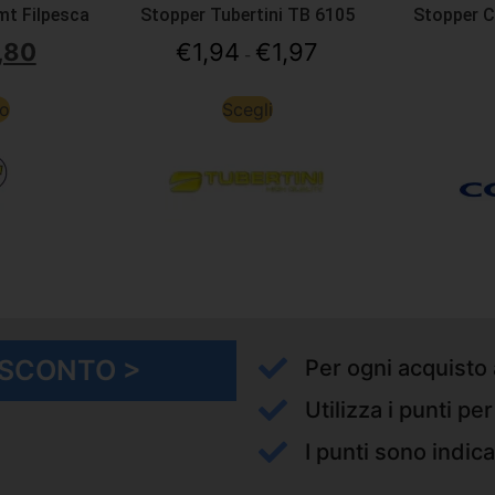
 mt Filpesca
Stopper Tubertini TB 6105
Stopper C
,80
€
1,94
€
1,97
-
to
Scegli
I SCONTO >
Per ogni acquisto 
Utilizza i punti pe
I punti sono indica