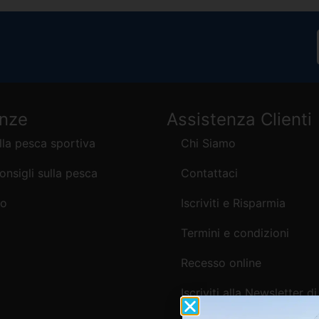
enze
Assistenza Clienti
lla pesca sportiva
Chi Siamo
consigli sulla pesca
Contattaci
mo
Iscriviti e Risparmia
Termini e condizioni
Recesso online
Iscriviti alla Newsletter di
Webpesca