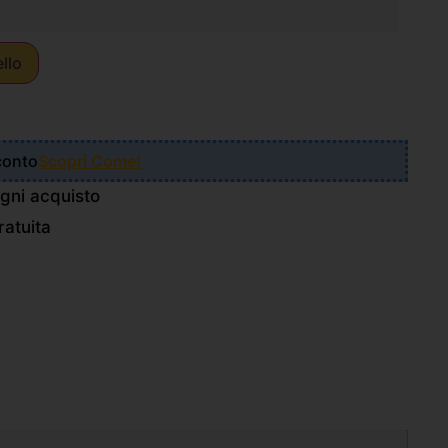
ello
Sconto
Scopri Come!
gni acquisto
atuita