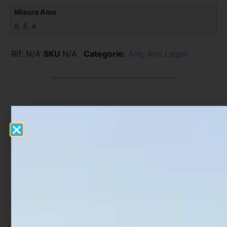
Misura Amo
6, 5, 4
Rif:
N/A
SKU
N/A
Categorie:
Ami
,
Ami Legati
Prodotti Correlati