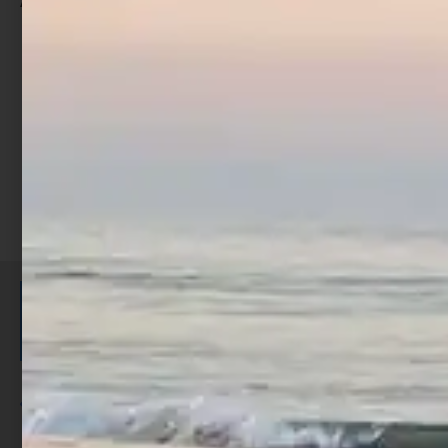
Ami Trabucco XPS 405 XN
€
4,90
Scegli
ISCRIVITI E RICEVI 3,50€ DI
SCONTO >
Per ogni acquisto accumuli ulteriori
punti;