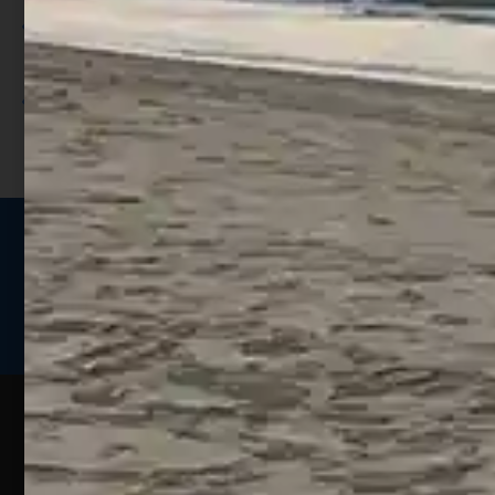
Utilizza i punti per ricevere uno
sconto;
I punti sono indicati nella pagina
prodotto;
Seguici sui social
Web
Esperienze
Assistenza
Contatti
Pesca
Clienti
Assistenza
Guide
Un portale
Ecommerce
sulla
Chi