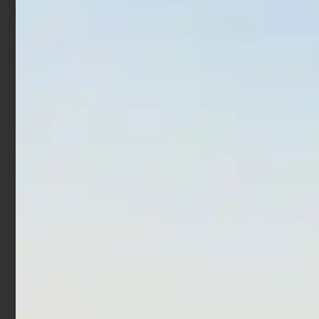
Ami Trabucco Akura 910N
Ami Trabucco Hisashi
11014
€
1,90
€
2,90
Scegli
Scegli