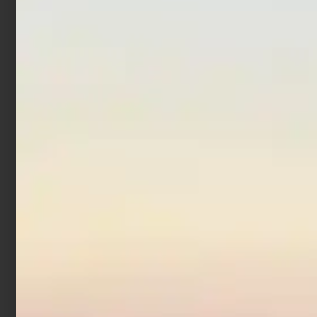
Ami Trabucco Hisashi
Ami Trabucco Hisashi F31
11028 Live Bait
Surf
€
2,90
€
2,90
Scegli
Scegli