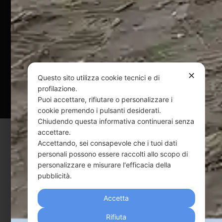
@ Copyright 2024 Webpesca è un brand Intent di Federico
Andrenacci P.Iva 01917920678
Via G. Galilei n. 2 – 64018 Tortoreto TE | REA TE-168019 |
Mail:
info@webpesca.it
| Pec:
federicoandrenacci@pec.it
✕
Questo sito utilizza cookie tecnici e di
Questo sito è protetto da Google reCAPTCHA
profilazione.
Puoi accettare, rifiutare o personalizzare i
v3,
Privacy Policy
e
Terms of Service
di Google.
cookie premendo i pulsanti desiderati.
Chiudendo questa informativa continuerai senza
accettare.
Accettando, sei consapevole che i tuoi dati
personali possono essere raccolti allo scopo di
personalizzare e misurare l'efficacia della
pubblicità.
Accetta
Rifiuta