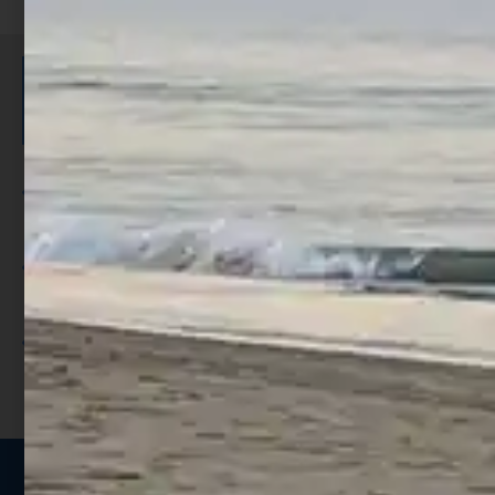
ISCRIVITI E RICEVI 3,50€ DI
SCONTO >
Per ogni acquisto accumuli ulteriori
punti;
Utilizza i punti per ricevere uno
sconto;
I punti sono indicati nella pagina
prodotto;
Seguici sui social