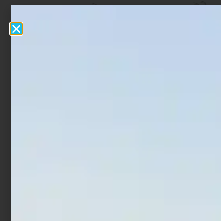
Totanara Egi Trabucco
Totanara Egi Trabucco
Fierce Squid Jig 3.5 RPA
Fierce Squid Jig 2.5 NMI
€
3,90
€
3,90
Aggiungi al carrello
Aggiungi al carrello
In offerta!
In offerta!