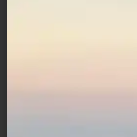
Totanara Egi Yamashita
OH-F 3.0 F019 NQS
€
13,50
€
10,80
Leggi tutto