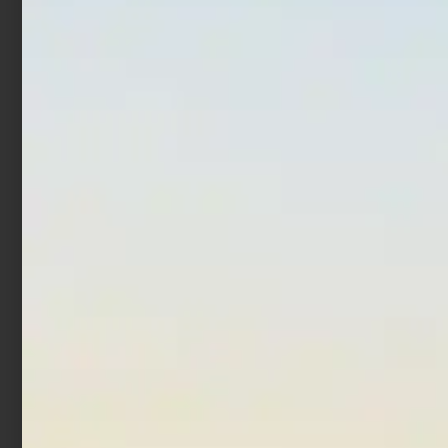
Totanara Egi Lineaeffe
Totanara Egi Fishing
Bad Squid Jig 3.0 Amber
Ferrari Squid Jig
Millerighe 2.5 Gold
€
2,40
€
1,92
€
2,10
€
1,68
Aggiungi al carrello
Leggi tutto
In offerta!