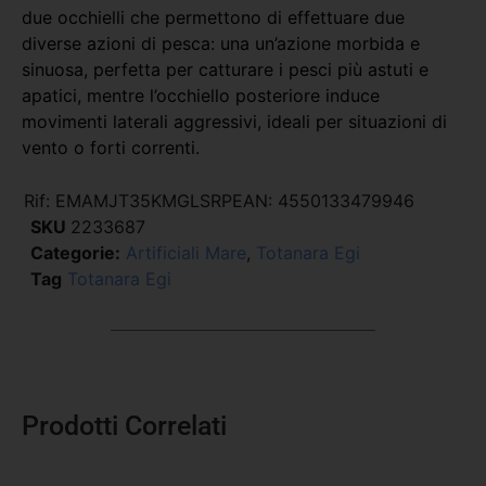
due occhielli che permettono di effettuare due
diverse azioni di pesca: una un’azione morbida e
sinuosa, perfetta per catturare i pesci più astuti e
apatici, mentre l’occhiello posteriore induce
movimenti laterali aggressivi, ideali per situazioni di
vento o forti correnti.
Rif:
EMAMJT35KMGLSRP
EAN:
4550133479946
SKU
2233687
Categorie:
Artificiali Mare
,
Totanara Egi
Tag
Totanara Egi
Prodotti Correlati