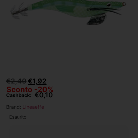
€
2,40
€
1,92
Sconto -20%
€
0,10
Cashback:
Brand:
Lineaeffe
Esaurito