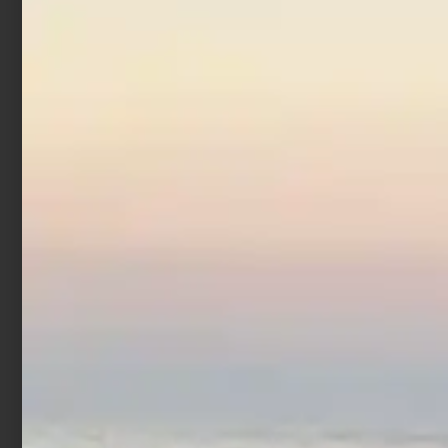
Totanara Egi Yamashita
Sutte R 2.5 BGBR
€
11,50
€
9,20
Leggi tutto