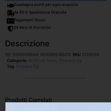
Guadagna punti per ogni acquisto
da 85 € Spedizione Gratuita
Pagamenti Sicuri
24 Mesi di Graranzia
Descrizione
Rif:
5093030
EAN:
8032895185212
SKU
2229259
Categorie:
Artificiali Mare
,
Totanara Egi
Tag
Totanara Egi
Prodotti Correlati