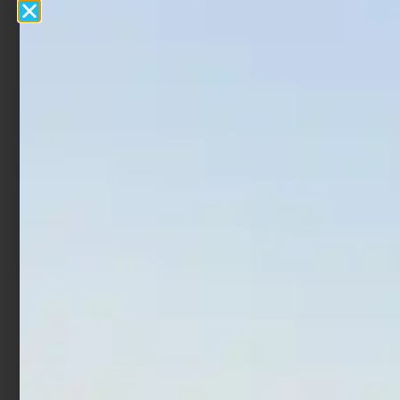
Totanara Egi Trabucco
Totanara Egi Trabucco
Fierce Squid Jig 3.5 RPF
Fierce Squid Jig 3.0 RPF
€
3,90
€
3,90
Leggi tutto
Aggiungi al carrello
In offerta!