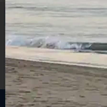
ISCRIVITI E RICEVI 3,50€ DI
SCONTO >
Per ogni acquisto accumuli ulteriori
punti;
Utilizza i punti per ricevere uno
sconto;
I punti sono indicati nella pagina
prodotto;
Seguici sui social