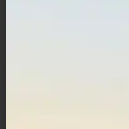
Totanara Egi Trabucco
Totanara Egi Lineaeffe
Fierce Squid Jig 2.5 NMI
Bad Squid Jig 3.0 Amber
€
3,90
€
2,40
€
1,92
Aggiungi al carrello
Aggiungi al carrello
In offerta!