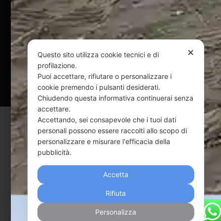
@ Copyright 2024 Webpesca è un brand Intent di Federico
Andrenacci P.Iva 01917920678
Via G. Galilei n. 2 – 64018 Tortoreto TE | REA TE-168019 |
✕
Mail:
info@webpesca.it
| Pec:
federicoandrenacci@pec.it
Questo sito utilizza cookie tecnici e di
profilazione.
Questo sito è protetto da Google reCAPTCHA
Puoi accettare, rifiutare o personalizzare i
cookie premendo i pulsanti desiderati.
v3,
Privacy Policy
e
Terms of Service
di Google.
Chiudendo questa informativa continuerai senza
accettare.
Accettando, sei consapevole che i tuoi dati
personali possono essere raccolti allo scopo di
personalizzare e misurare l'efficacia della
pubblicità.
Accetta
Rifiuta
Personalizza