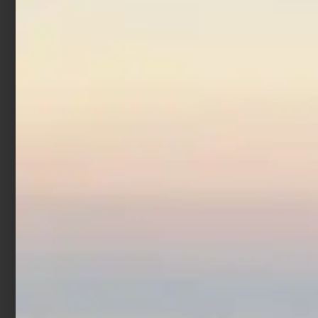
Totanara Egi Yamashita
OH-F 3.0 F017 NIY
€
13,50
€
10,80
Leggi tutto