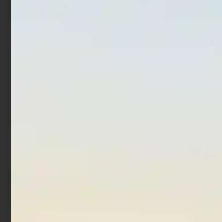
Totanara Egi Trabucco
Totanara Egi Fishing
Fierce Squid Jig 2.5 BRO
Ferrari Squid Jig
Millerighe 2.5 Gold
€
3,90
€
2,10
€
1,68
Aggiungi al carrello
Leggi tutto
In offerta!