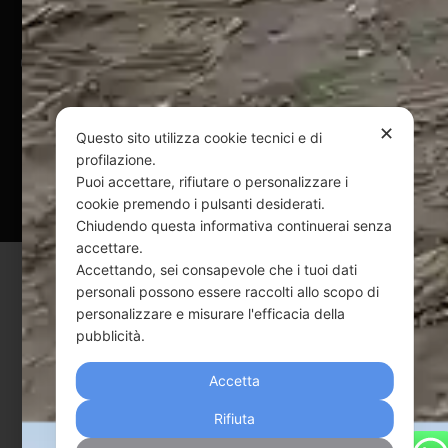
@ Copyright 2024 Webpesca è un brand Intent di Federico
Andrenacci P.Iva 01917920678
Via G. Galilei n. 2 – 64018 Tortoreto TE | REA TE-168019 |
Mail:
info@webpesca.it
| Pec:
federicoandrenacci@pec.it
✕
Questo sito utilizza cookie tecnici e di
profilazione.
Questo sito è protetto da Google reCAPTCHA
Puoi accettare, rifiutare o personalizzare i
cookie premendo i pulsanti desiderati.
v3,
Privacy Policy
e
Terms of Service
di Google.
Chiudendo questa informativa continuerai senza
accettare.
Accettando, sei consapevole che i tuoi dati
personali possono essere raccolti allo scopo di
personalizzare e misurare l'efficacia della
pubblicità.
Accetta
Rifiuta