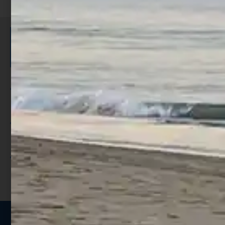
ISCRIVITI E RICEVI 3,50€ DI
SCONTO >
Per ogni acquisto accumuli ulteriori
punti;
Utilizza i punti per ricevere uno
sconto;
I punti sono indicati nella pagina
prodotto;