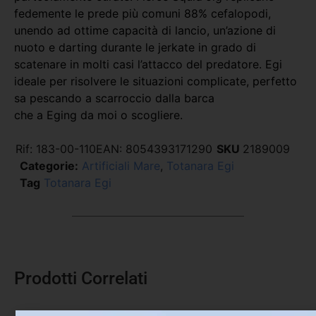
fedemente le prede più comuni 88% cefalopodi,
unendo ad ottime capacità di lancio, un’azione di
nuoto e darting durante le jerkate in grado di
scatenare in molti casi l’attacco del predatore. Egi
ideale per risolvere le situazioni complicate, perfetto
sa pescando a scarroccio dalla barca
che a Eging da moi o scogliere.
Rif:
183-00-110
EAN:
8054393171290
SKU
2189009
Categorie:
Artificiali Mare
,
Totanara Egi
Tag
Totanara Egi
Prodotti Correlati