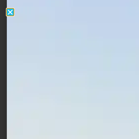
Totanara Egi Trabucco
Totanara Egi Trabucco
Fierce Squid Jig 3.0 RPF
Fierce Squid Jig 2.5 NMI
€
3,90
€
3,90
Aggiungi al carrello
Aggiungi al carrello
In offerta!