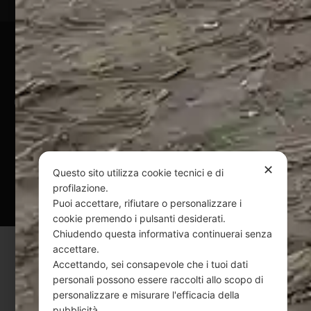
Pagamenti Sicuri
@ Copyright 2024 Webpesca è un brand Intent di Federico
Andrenacci P.Iva 01917920678
Via G. Galilei n. 2 – 64018 Tortoreto TE | REA TE-168019 |
Mail:
info@webpesca.it
| Pec:
federicoandrenacci@pec.it
✕
Questo sito utilizza cookie tecnici e di
Questo sito è protetto da Google reCAPTCHA
profilazione.
v3,
Privacy Policy
e
Terms of Service
di Google.
Puoi accettare, rifiutare o personalizzare i
cookie premendo i pulsanti desiderati.
Chiudendo questa informativa continuerai senza
accettare.
Accettando, sei consapevole che i tuoi dati
personali possono essere raccolti allo scopo di
personalizzare e misurare l'efficacia della
pubblicità.