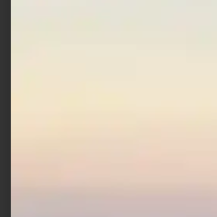
Monofilo Trabucco
Master ISO SW 300 mt
€
8,90
Scegli