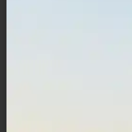
Monofilo Colmic Former
Monofilo Trabucco XPS
Evolution 150 mt
Match Pro 100 mt
€
6,50
€
7,00
€
3,90
€
6,90
-
-
Scegli
Scegli