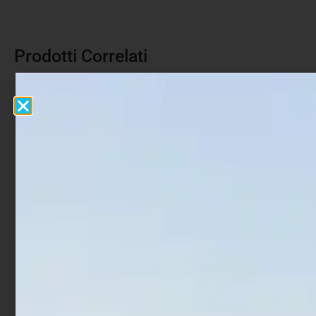
Prodotti Correlati
Monofilo Colmic Teck
Monofilo Colmic NXGEN
Stream 50 mt
Spray Leader 50 mt
€
8,00
€
5,00
€
10,00
-
Scegli
Scegli