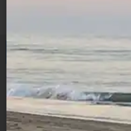
ISCRIVITI E RICEVI 3,50€ DI
SCONTO >
Per ogni acquisto accumuli ulteriori
punti;
Utilizza i punti per ricevere uno
sconto;
I punti sono indicati nella pagina
prodotto;