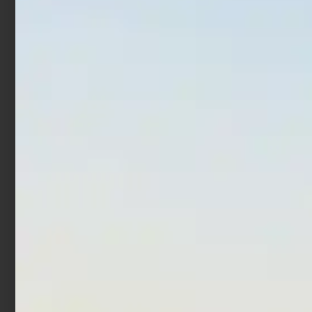
Scegli
Scegli
Monofilo Trabucco XPS
Monofilo Trabucco XPS
Velvet Pro Cast 300 mt
Match Strong 50 mt
€
6,90
€
9,90
€
3,90
-