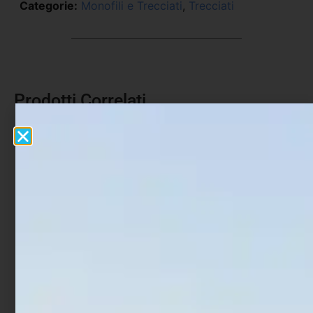
Categorie:
Monofili e Trecciati
,
Trecciati
Prodotti Correlati
Monofilo Colmic NX80
Monofilo Colmic Former
Steel Resistance 150 mt
Evolution 150 mt
€
6,40
€
7,40
€
6,50
€
7,00
-
-