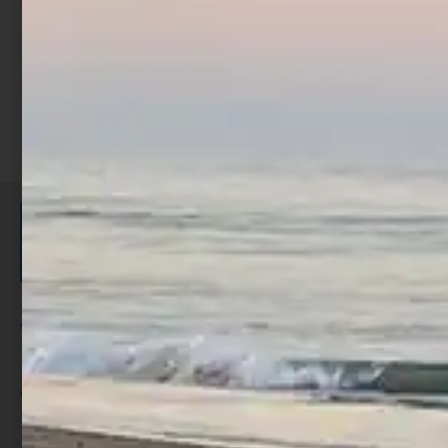
Scegli
ISCRIVITI E RICEVI 3,50€ DI
SCONTO >
Per ogni acquisto accumuli ulteriori
punti;
Utilizza i punti per ricevere uno
sconto;