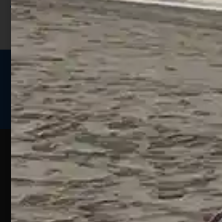
I punti sono indicati nella pagina
prodotto;
Seguici sui social
Web
Esperienze
Assistenza
Contatti
Pesca
Clienti
Assistenza
Guide
Un portale
Ecommerce
sulla
Chi
pesca
pensato
ordini@webpesca
Siamo
sportiva
per gli
Negozio di
Contattaci
amanti
I nostri
Silvi –