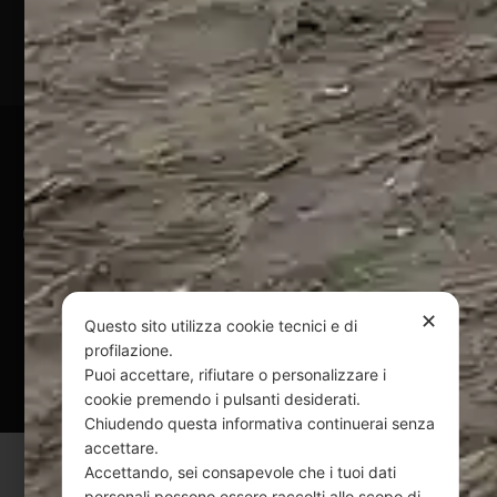
P.Iva
01828920676
Pagamenti Sicuri
@ Copyright 2024 Webpesca è un brand Intent di Federico
Andrenacci P.Iva 01917920678
Via G. Galilei n. 2 – 64018 Tortoreto TE | REA TE-168019 |
Mail:
info@webpesca.it
| Pec:
federicoandrenacci@pec.it
✕
Questo sito utilizza cookie tecnici e di
profilazione.
Questo sito è protetto da Google reCAPTCHA
Puoi accettare, rifiutare o personalizzare i
v3,
Privacy Policy
e
Terms of Service
di Google.
cookie premendo i pulsanti desiderati.
Chiudendo questa informativa continuerai senza
accettare.
Accettando, sei consapevole che i tuoi dati
personali possono essere raccolti allo scopo di