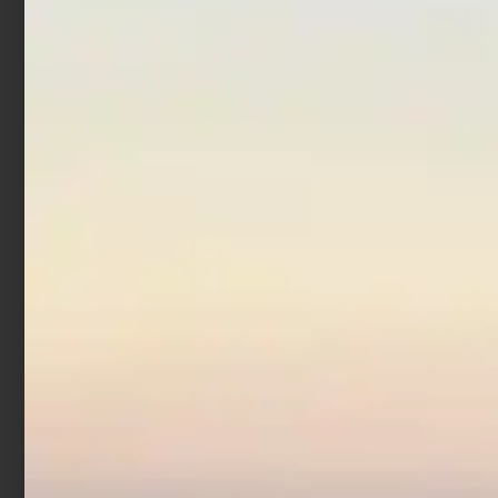
Scegli
Scegli
Monofilo Trabucco
Surfcast XPS 300 mt
€
8,90
€
10,90
-