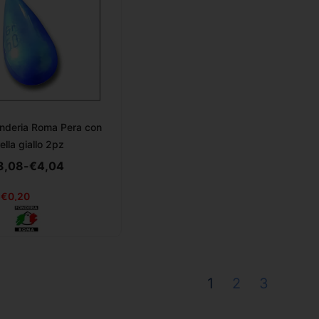
nderia Roma Pera con
rella giallo 2pz
3,08
-
€
4,04
€
0,20
1
2
3