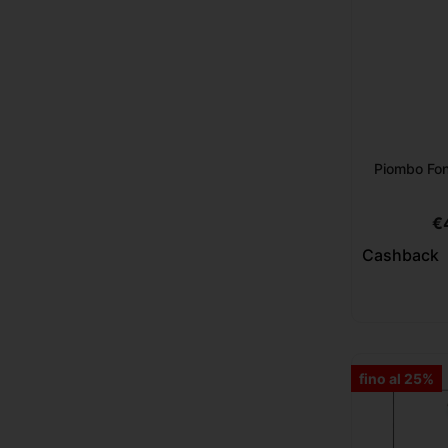
Piombo Fon
€
Cashback
fino al 25%