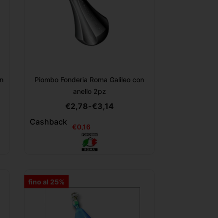
n
Piombo Fonderia Roma Galileo con
anello 2pz
€
2,78
-
€
3,14
Cashback
€
0,16
fino al 25%