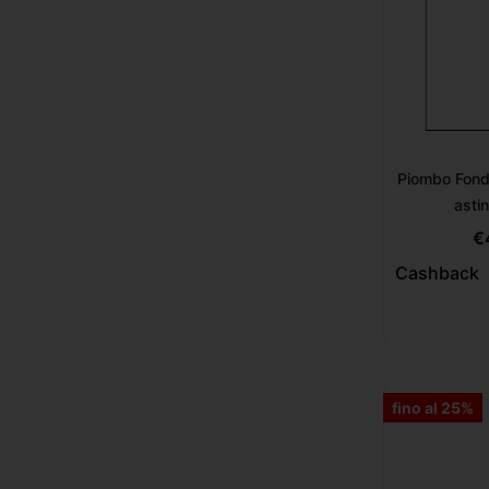
Piombo Fond
asti
€
Cashback
fino al 25%