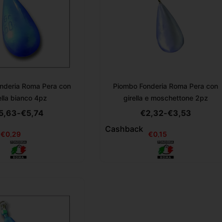
nderia Roma Pera con
Piombo Fonderia Roma Pera con
ella bianco 4pz
girella e moschettone 2pz
5,63
-
€
5,74
€
2,32
-
€
3,53
Cashback
€
0,29
€
0,15