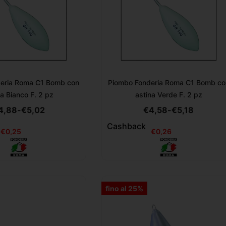
eria Roma C1 Bomb con
Piombo Fonderia Roma C1 Bomb co
na Bianco F. 2 pz
astina Verde F. 2 pz
4,88
-
€
5,02
€
4,58
-
€
5,18
Cashback
€
0,25
€
0,26
fino al 25%