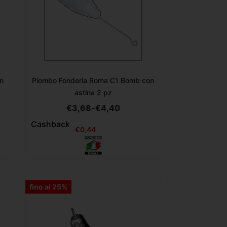
n
Piombo Fonderia Roma C1 Bomb con
astina 2 pz
€
3,68
-
€
4,40
Cashback
€
0,44
fino al 25%