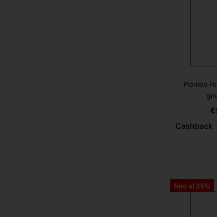
Piombo Fo
gir
€
Cashback
fino al 25%