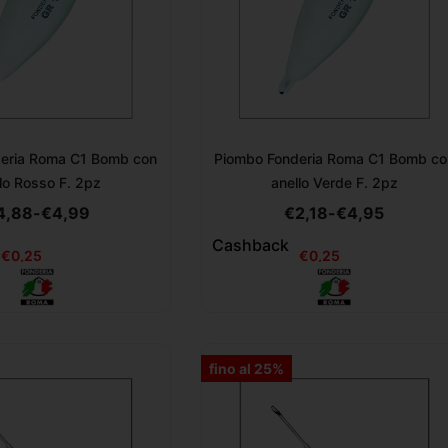
eria Roma C1 Bomb con
Piombo Fonderia Roma C1 Bomb co
lo Rosso F. 2pz
anello Verde F. 2pz
4,88
-
€
4,99
€
2,18
-
€
4,95
Cashback
€
0,25
€
0,25
fino al 25%