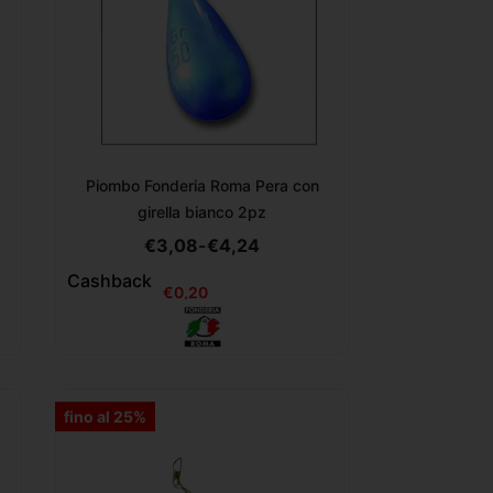
Piombo Fonderia Roma Pera con
girella bianco 2pz
€
3,08
-
€
4,24
Cashback
€
0,20
fino al 25%