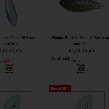
nderia Roma AB-1 con
Piombo Fonderia Roma C1 Bomb co
anello 2pz
anello 2pz
2,81
-
€
2,99
€
3,29
-
€
4,40
Cashback
€
0,14
€
0,22
fino al 25%