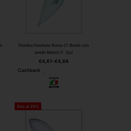
n
Piombo Fonderia Roma C1 Bomb con
anello Bianco F. 2pz
€
4,61
-
€
4,88
Cashback
-
fino al 25%