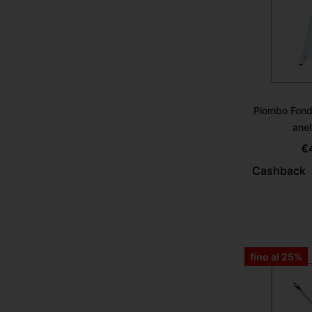
Piombo Fond
anel
€
Cashback
fino al 25%