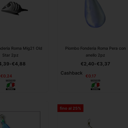
deria Roma Mig21 Old
Piombo Fonderia Roma Pera con
Star 2pz
anello 2pz
4,39
-
€
4,88
€
2,40
-
€
3,37
Cashback
€
0,24
€
0,17
fino al 25%