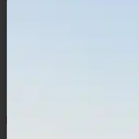
Artificiale Metal Jig
Artificiale Metal Jig
Nomura Kimi 3.7 cm 7 gr
Nomura Kimi 4 cm 10 gr
Yellow Silver
Blue Silver
€
4,69
€
3,75
€
4,69
€
3,75
Cashback
Cashback
€
0,30
€
0,30
-20%
-20%