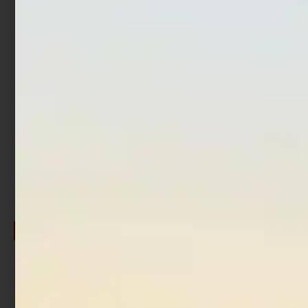
Artificiale Metal Jig
Artificiale Metal Jig
Nomura Kimi 4 cm 10 gr
Nomura Kimi 4 cm 10 gr
Pink Fluo
Red Silver
€
4,69
€
3,75
€
4,69
€
3,75
Cashback
Cashback
€
0,30
€
0,30
-20%
-20%
Esaurito