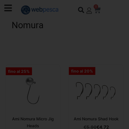
0
Nomura
fino al 20%
fino al 25%
Ami Nomura Micro Jig
Ami Nomura Shad Hook
Heads
€
5,90
€
4,72