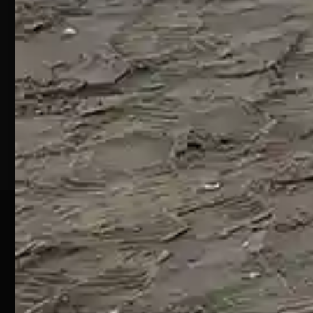
S.S. 16 KM
432
64028
Silvi
Marina
(TE)
P.Iva
01828920676
Pagamenti Sicuri
@ Copyright 2024 Webpesca è un brand Intent di Federico
Andrenacci P.Iva 01917920678
Via G. Galilei n. 2 – 64018 Tortoreto TE | REA TE-168019 |