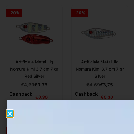
-20%
-20%
Artificiale Metal Jig
Artificiale Metal Jig
Nomura Kimi 3.7 cm 7 gr
Nomura Kimi 3.7 cm 7 gr
Red Silver
Silver
€
4,69
€
3,75
€
4,69
€
3,75
Cashback
Cashback
€
0,30
€
0,30
-20%
-20%