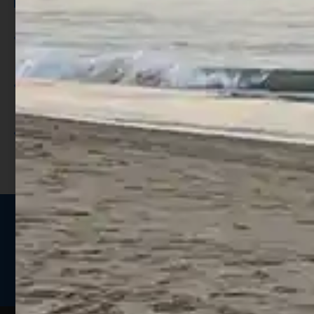
Per ogni acquisto accumuli ulteriori
punti;
Utilizza i punti per ricevere uno
sconto;
I punti sono indicati nella pagina
prodotto;
Seguici sui social