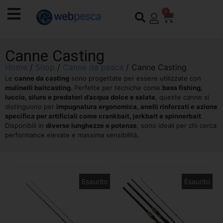
0
Canne Casting
Home
/
Shop
/
Canne da pesca
/ Canne Casting
Le
canne da casting
sono progettate per essere utilizzate con
mulinelli baitcasting.
Perfette per tecniche come
bass fishing,
luccio, siluro e predatori d’acqua dolce e salata
, queste canne si
distinguono per
impugnatura ergonomica, anelli rinforzati e azione
specifica per artificiali come crankbait, jerkbait e spinnerbait
.
Disponibili in
diverse lunghezze e potenze
, sono ideali per chi cerca
performance elevate e massima sensibilità.
Esaurito
Esaurito