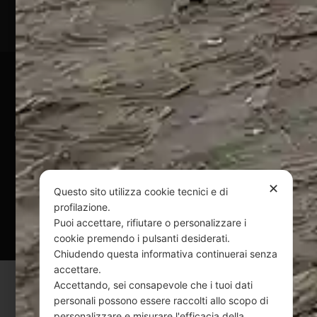
01828920676
Pagamenti Sicuri
@ Copyright 2024 Webpesca è un brand Intent di Federico
Andrenacci P.Iva 01917920678
Via G. Galilei n. 2 – 64018 Tortoreto TE | REA TE-168019 |
Mail:
info@webpesca.it
| Pec:
federicoandrenacci@pec.it
✕
Questo sito utilizza cookie tecnici e di
profilazione.
Questo sito è protetto da Google reCAPTCHA
Puoi accettare, rifiutare o personalizzare i
v3,
Privacy Policy
e
Terms of Service
di Google.
cookie premendo i pulsanti desiderati.
Chiudendo questa informativa continuerai senza
accettare.
Accettando, sei consapevole che i tuoi dati
personali possono essere raccolti allo scopo di
personalizzare e misurare l'efficacia della