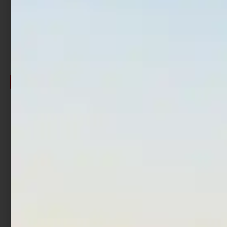
€
99,99
€
71,99
€
149,99
€
104,99
Cashback
Cashback
-
-
-15%
Esaurito
Esaurito
Canna Casting Shimano
Canna Casting Shimano
Curado Fast 2,08 mt 1,4-
SLX Casting Fast
3,4 oz
€
59,50
-
€
68,00
€
145,00
€
123,25
Cashback
-
Cashback