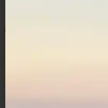
€
24,65
fino al 15%
fino al 15%
Canna Casting Shimano
Canna Casting St. Croix
Yasei Pike
Mojo Bass
€
132,00
€
112,20
€
246,50
-
€
271,15
Cashback
Cashback
€
8,97
€
27,11