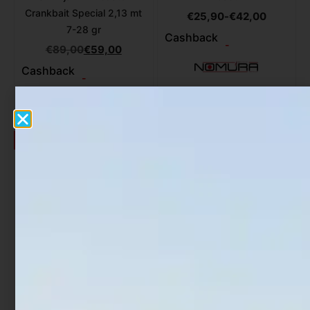
Crankbait Special 2,13 mt
€
25,90
-
€
42,00
7-28 gr
Cashback
-
€
89,00
€
59,00
Cashback
-
fino al 28%
Esaurito
Canna Casting Savage
Canna Casting Savage
Gear Alpha SG2 Swimbait
Gear SG4 Swimbait
BC
Specialist BC