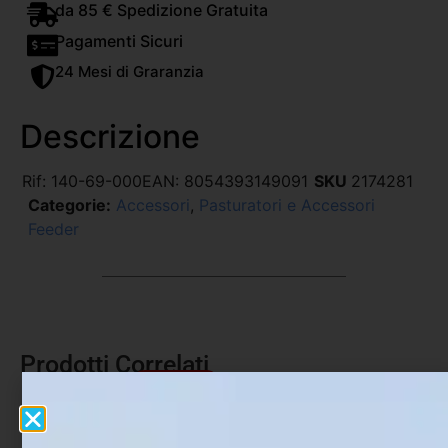
da 85 € Spedizione Gratuita
Pagamenti Sicuri
24 Mesi di Graranzia
Descrizione
Rif:
140-69-000
EAN:
8054393149091
SKU
2174281
Categorie:
Accessori
,
Pasturatori e Accessori
Feeder
Prodotti Correlati
In offerta!