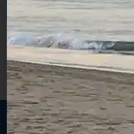
ISCRIVITI E RICEVI 3,50€ DI
SCONTO >
Per ogni acquisto accumuli ulteriori
punti;
Utilizza i punti per ricevere uno
sconto;
I punti sono indicati nella pagina
prodotto;
Seguici sui social