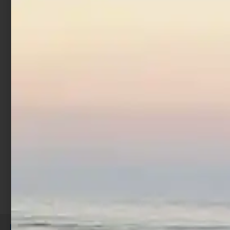
Rig Storage Box –
Ruzzole con contanitore
€
7,90
Aggiungi al carrello