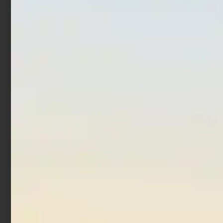
Borsa Surfcasting
Scatola per Esche
Trabucco XTR Match
Trabucco GNT Bait Boxes
€
94,90
€
2,90
€
3,90
-
Aggiungi al carrello
Scegli