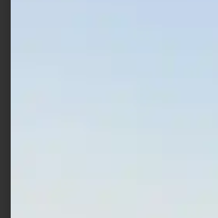
Secchio per esche Sele 1
Scatole per Esche
Lt
Trabucco Bait System
€
2,59
€
2,07
€
37,90
Aggiungi al carrello
Aggiungi al carrello