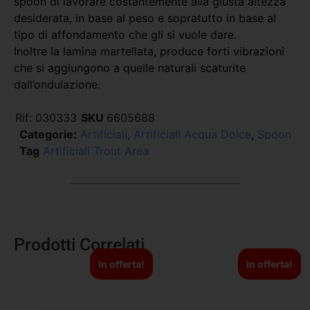
spoon di lavorare costantemente alla giusta altezza
desiderata, in base al peso e sopratutto in base al
tipo di affondamento che gli si vuole dare.
Inoltre la lamina martellata, produce forti vibrazioni
che si aggiungono a quelle naturali scaturite
dall’ondulazione.
Rif:
030333
SKU
6605688
Categorie:
Artificiali
,
Artificiali Acqua Dolce
,
Spoon
Tag
Artificiali Trout Area
Prodotti Correlati
In offerta!
In offerta!