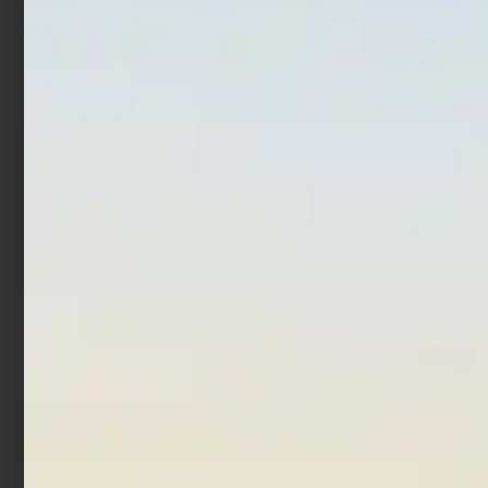
Artificiale Shad Nikko
Countdown Magnum
Minnow 3.75″ – 9.5 cm
€
12,00
€
17,52
Sexy Herring
-
€
16,90
€
13,52
Scegli
Aggiungi al carrello