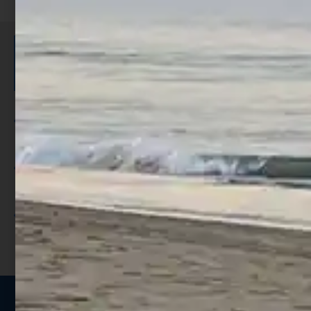
ISCRIVITI E RICEVI 3,50€ DI
SCONTO >
Per ogni acquisto accumuli ulteriori
punti;
Utilizza i punti per ricevere uno
sconto;
I punti sono indicati nella pagina
prodotto;
Seguici sui social