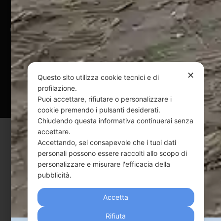
@ Copyright 2024 Webpesca è un brand Intent di Federico
Andrenacci P.Iva 01917920678
Via G. Galilei n. 2 – 64018 Tortoreto TE | REA TE-168019 |
Mail:
info@webpesca.it
| Pec:
federicoandrenacci@pec.it
✕
Questo sito utilizza cookie tecnici e di
Questo sito è protetto da Google reCAPTCHA
profilazione.
Puoi accettare, rifiutare o personalizzare i
v3,
Privacy Policy
e
Terms of Service
di Google.
cookie premendo i pulsanti desiderati.
Chiudendo questa informativa continuerai senza
accettare.
Accettando, sei consapevole che i tuoi dati
personali possono essere raccolti allo scopo di
personalizzare e misurare l'efficacia della
pubblicità.
Accetta
Rifiuta