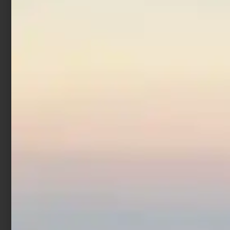
Artificiale Jerkbait
Rapture Assassin 13.5 cm
21.5 gr Chrome Blue
€
7,90
Aggiungi al carrello