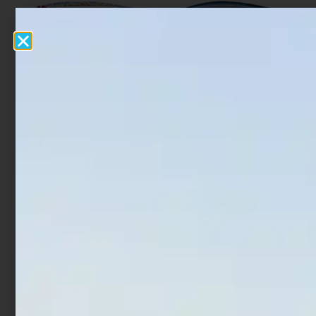
Artificiale Jerkbait Duo
Artificiale Jerkbait Ima
Tide Minnow Lance S SW
Nabarone F 12.5 cm 16 gr
16 cm 28 gr Prism Ivory
Makoiwashi
€
25,00
€
21,25
€
33,00
€
26,40
Aggiungi al carrello
Leggi tutto
In offerta!
In offerta!