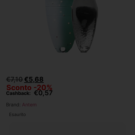
€
7,10
€
5,68
Sconto -20%
€
0,57
Cashback:
Brand:
Antem
Esaurito