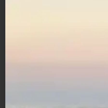
Artificiale Sabiki
Trabucco Col. 5
€
1,90
Scegli