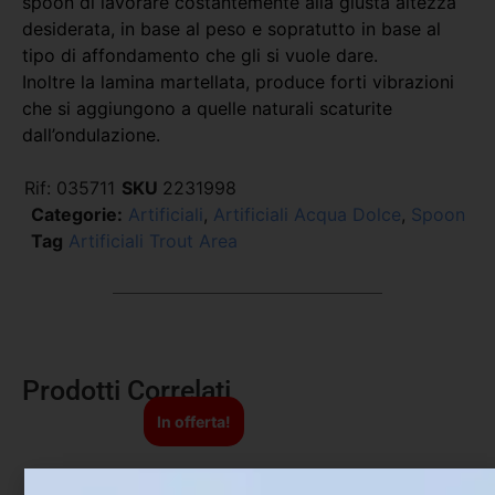
spoon di lavorare costantemente alla giusta altezza
desiderata, in base al peso e sopratutto in base al
tipo di affondamento che gli si vuole dare.
Inoltre la lamina martellata, produce forti vibrazioni
che si aggiungono a quelle naturali scaturite
dall’ondulazione.
Rif:
035711
SKU
2231998
Categorie:
Artificiali
,
Artificiali Acqua Dolce
,
Spoon
Tag
Artificiali Trout Area
Prodotti Correlati
In offerta!