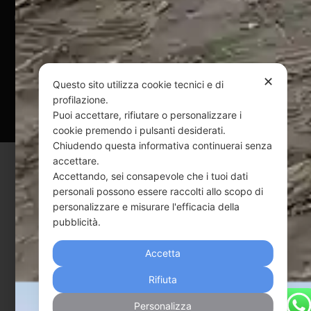
@ Copyright 2024 Webpesca è un brand Intent di Federico
Andrenacci P.Iva 01917920678
Via G. Galilei n. 2 – 64018 Tortoreto TE | REA TE-168019 |
Mail:
info@webpesca.it
| Pec:
federicoandrenacci@pec.it
✕
Questo sito utilizza cookie tecnici e di
Questo sito è protetto da Google reCAPTCHA
profilazione.
Puoi accettare, rifiutare o personalizzare i
v3,
Privacy Policy
e
Terms of Service
di Google.
cookie premendo i pulsanti desiderati.
Chiudendo questa informativa continuerai senza
accettare.
Accettando, sei consapevole che i tuoi dati
personali possono essere raccolti allo scopo di
personalizzare e misurare l'efficacia della
pubblicità.
Accetta
Rifiuta
Personalizza