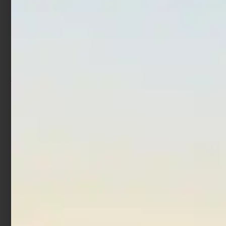
Artificiale Shimano Spoon
Deep Tail Dancer
Cardiff Roll Swimmer 1,5
€
9,77
€
13,20
gr Green
-
€
5,29
€
3,97
Scegli
Leggi tutto