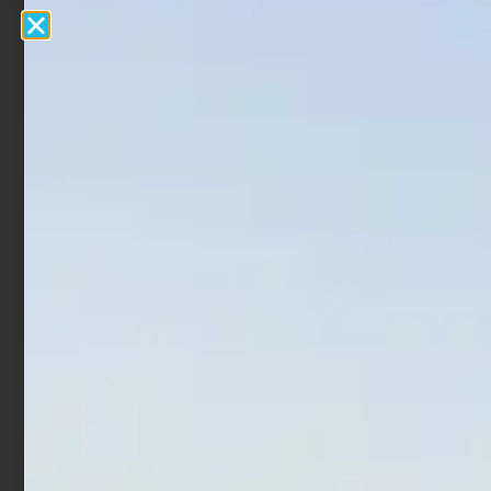
Artificiale Jerkbait Duo
Artificiale Jerkbait
Tide Minnow 9 cm 15 gr
Rapture Assassin 13.5 cm
UV Flash
21.5 gr White Angel
€
21,00
€
12,60
€
7,90
Aggiungi al carrello
Aggiungi al carrello
In offerta!
In offerta!