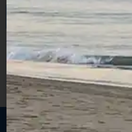
ISCRIVITI E RICEVI 3,50€ DI
SCONTO >
Per ogni acquisto accumuli ulteriori
punti;
Utilizza i punti per ricevere uno
sconto;
I punti sono indicati nella pagina
prodotto;
Seguici sui social