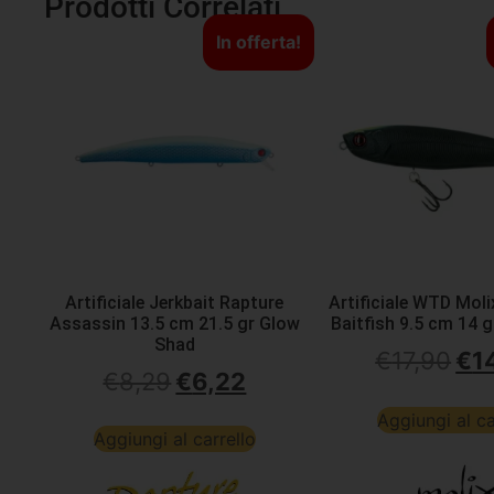
Prodotti Correlati
In offerta!
Artificiale Jerkbait Rapture
Artificiale WTD Mol
Assassin 13.5 cm 21.5 gr Glow
Baitfish 9.5 cm 14 
Shad
€
17,90
€
1
€
8,29
€
6,22
Aggiungi al ca
Aggiungi al carrello