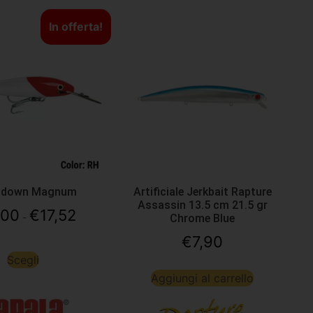
In offerta!
tdown Magnum
Artificiale Jerkbait Rapture
Assassin 13.5 cm 21.5 gr
,00
€
17,52
-
Chrome Blue
€
7,90
Scegli
Aggiungi al carrello