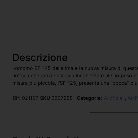
Descrizione
Komomo SF-145 della Ima è la nuova misura di questa f
un’esca che grazie alla sua lunghezza e al suo peso co
misura più piccola, l’SF-125, presenta una “bocca” più
Rif:
021157
SKU
6607988
Categorie:
Artificiali
,
Arti