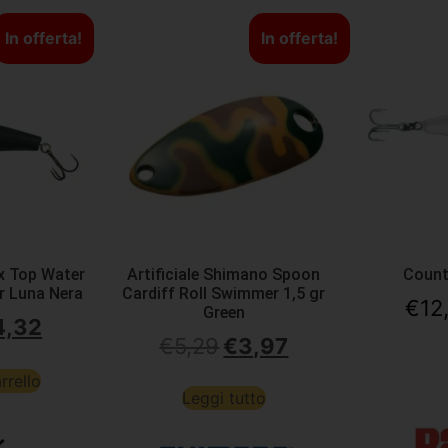
In offerta!
In offerta!
ix Top Water
Artificiale Shimano Spoon
Coun
gr Luna Nera
Cardiff Roll Swimmer 1,5 gr
€
12
Green
4,32
€
5,29
€
3,97
rrello
Leggi tutto