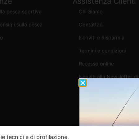
enze
Assistenza Clienti
lla pesca sportiva
Chi Siamo
consigli sulla pesca
Contattaci
mo
Iscriviti e Risparmia
Termini e condizioni
Recesso online
Iscriviti alla Newsletter di
Webpesca
Cookie Policy e Consensi
Informativa e-commerce
Informativa newsletter e 
ie tecnici e di profilazione.