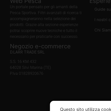
Web Pesca
Esperi
Un portale pensato per gli amanti della
Guide su
Pesca Sportiva. Filtri avanzati di ricerca ti
accompagneranno nella selezione dei
I nostri 
prodotti. Grazie alla sezione esperienze
Chi Sia
potrai scoprire nuove tecniche e tutto il
necessario per praticarle con successo.
Negozio e-commerce
D.LARR TRADE SRL
S.S. 16 KM 432
64028 Silvi Marina (TE)
P.Iva 01828920676
Questo sito utilizza cook