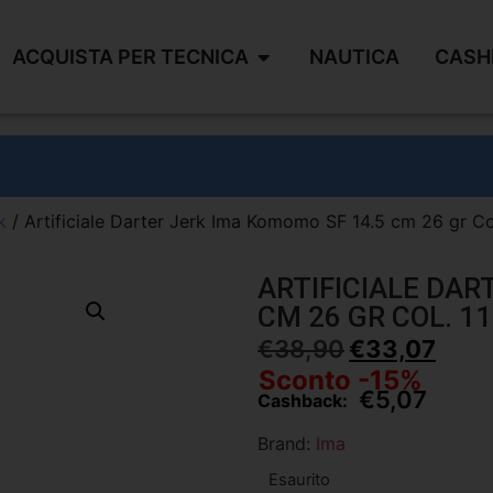
ACQUISTA PER TECNICA
NAUTICA
CASH
k
/ Artificiale Darter Jerk Ima Komomo SF 14.5 cm 26 gr Co
ARTIFICIALE DAR
CM 26 GR COL. 1
€
38,90
€
33,07
Sconto -15%
€
5,07
Cashback:
Brand:
Ima
Esaurito