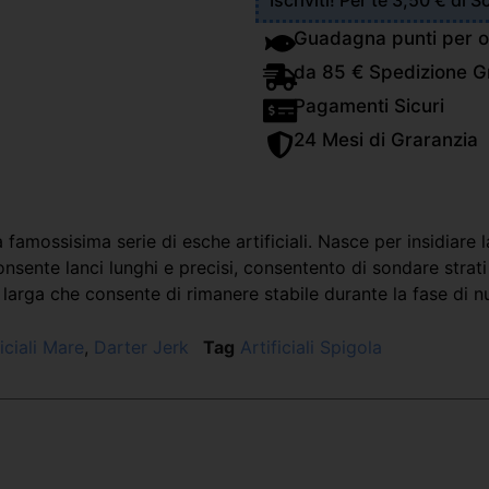
Iscriviti! Per te 3,50 € di 
Guadagna punti per o
da 85 € Spedizione Gr
Pagamenti Sicuri
24 Mesi di Graranzia
amossisima serie di esche artificiali. Nasce per insidiare 
nsente lanci lunghi e precisi, consentento di sondare strati
 larga che consente di rimanere stabile durante la fase di n
ficiali Mare
,
Darter Jerk
Tag
Artificiali Spigola