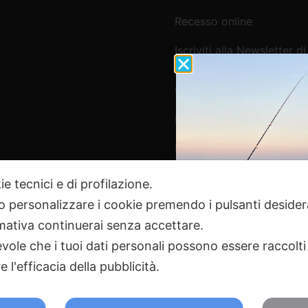
Recesso online
Iscriviti alla Newsletter di
Webpesca
Cookie Policy e Consensi
Informativa e-commerce
Informativa newsletter e 
ie tecnici e di profilazione.
 o personalizzare i cookie premendo i pulsanti desider
Pagamenti Sicuri
ativa continuerai senza accettare.
ole che i tuoi dati personali possono essere raccolti 
 l'efficacia della pubblicità.
2024 Webpesca è un brand Intent di Federico Andrenacci P.Iv
18 Tortoreto TE | REA TE-168019 | Mail:
info@webpesca.it
| Pec:
f