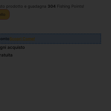
sto prodotto e guadagna
304
Fishing Points!
ello
Sconto
Scopri Come!
gni acquisto
atuita