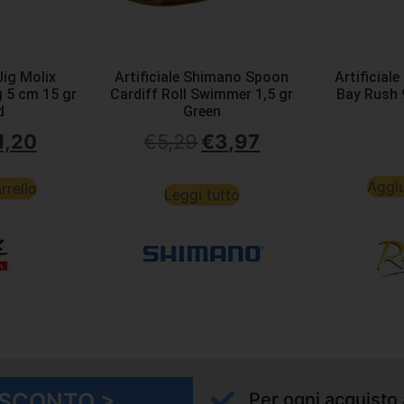
Jig Molix
Artificiale Shimano Spoon
Artificial
 5 cm 15 gr
Cardiff Roll Swimmer 1,5 gr
Bay Rush 
d
Green
1,20
€
5,29
€
3,97
Aggiu
rrello
Leggi tutto
I SCONTO >
Per ogni acquisto 