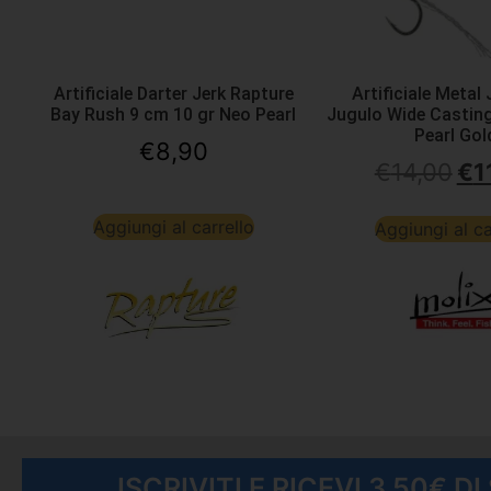
Artificiale Darter Jerk Rapture
Artificiale Metal 
Bay Rush 9 cm 10 gr Neo Pearl
Jugulo Wide Casting
Pearl Gol
€
8,90
€
14,00
€
1
Aggiungi al carrello
Aggiungi al ca
ISCRIVITI E RICEVI 3,50€ D