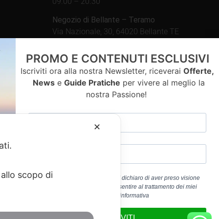
09.00 – 20.30
Negozio di Bellante – Teramo
Via Nazionale, 30, 64020 Bellante TE
Aperto tutti i giorni dalle
PROMO E CONTENUTI ESCLUSIVI
09.00 – 13.00 / 15.30 – 19.30
Iscriviti ora alla nostra Newsletter, riceverai
Offerte,
News
e
Guide Pratiche
per vivere al meglio la
nostra Passione!
contatti
✕
ati.
allo scopo di
Cliccando sul pulsante “ISCRIVITI” dichiaro di aver preso visione
dell’
Informativa Privacy
e di acconsentire al trattamento dei miei
a 01917920678
dati personali per la finalità b) dell’informativa
edericoandrenacci@pec.it
ISCRIVITI