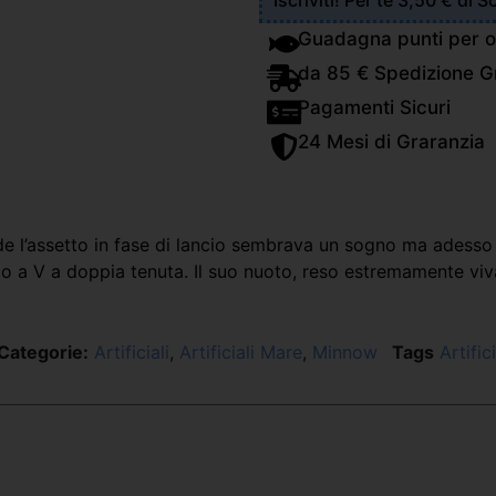
Iscriviti! Per te 3,50 € di 
Guadagna punti per o
da 85 € Spedizione Gr
Pagamenti Sicuri
24 Mesi di Graranzia
’assetto in fase di lancio sembrava un sogno ma adesso è r
do a V a doppia tenuta. Il suo nuoto, reso estremamente viva
Categorie:
Artificiali
,
Artificiali Mare
,
Minnow
Tags
Artific