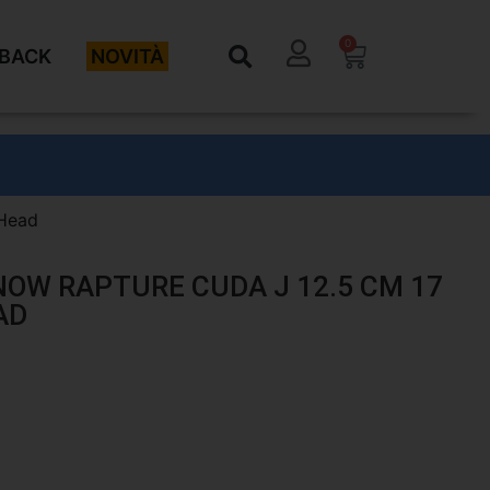
0
BACK
NOVITÀ
 Head
NOW RAPTURE CUDA J 12.5 CM 17
AD