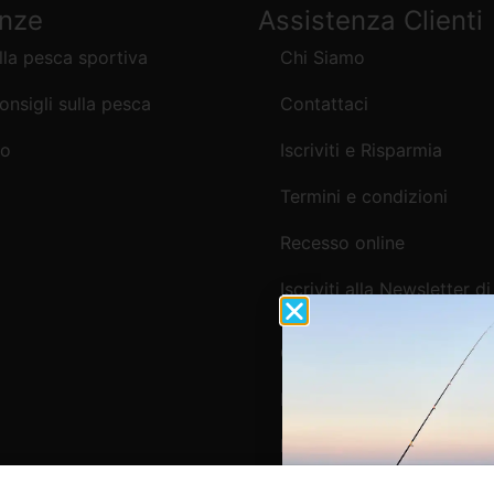
enze
Assistenza Clienti
lla pesca sportiva
Chi Siamo
consigli sulla pesca
Contattaci
mo
Iscriviti e Risparmia
Termini e condizioni
Recesso online
Iscriviti alla Newsletter di
Webpesca
Cookie Policy e Consensi
Informativa e-commerce
Informativa newsletter e 