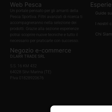
Web Pesca
Esperi
Un portale pensato per gli amanti della
Guide su
Pesca Sportiva. Filtri avanzati di ricerca ti
accompagneranno nella selezione dei
I nostri 
prodotti. Grazie alla sezione esperienze
Chi Sia
potrai scoprire nuove tecniche e tutto il
necessario per praticarle con successo.
Negozio e-commerce
D.LARR TRADE SRL
S.S. 16 KM 432
64028 Silvi Marina (TE)
P.Iva 01828920676