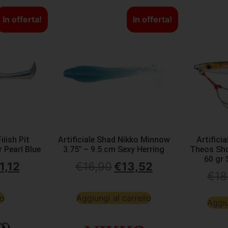
In offerta!
In offerta!
iiish Pit
Artificiale Shad Nikko Minnow
Artifici
 Pearl Blue
3.75″ – 9.5 cm Sexy Herring
Theos Sho
60 gr
1,12
€
16,90
€
13,52
€
18
to
Aggiungi al carrello
Aggiu