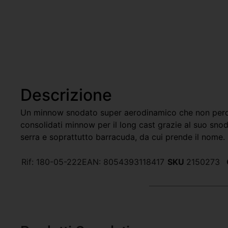
Descrizione
Un minnow snodato super aerodinamico che non perde l
consolidati minnow per il long cast grazie al suo sno
serra e soprattutto barracuda, da cui prende il nome.
Rif:
180-05-222
EAN:
8054393118417
SKU
2150273