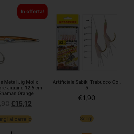
In offerta!
ale Metal Jig Molix
Artificiale Sabiki Trabucco Col.
re Jigging 12.6 cm
5
 Shaman Orange
€
1,90
,90
€
15,12
Scegli
ngi al carrello