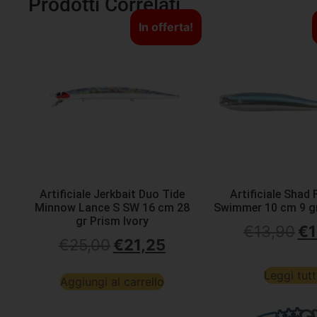
Prodotti Correlati
In offerta!
Artificiale Jerkbait Duo Tide
Artificiale Shad F
Minnow Lance S SW 16 cm 28
Swimmer 10 cm 9 gr
gr Prism Ivory
€
13,90
€
1
€
25,00
€
21,25
Leggi tut
Aggiungi al carrello