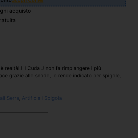
Sconto
Scopri Come!
gni acquisto
atuita
ealtà!!! Il Cuda J non fa rimpiangere i più
ce grazie allo snodo, lo rende indicato per spigole,
iali Serra
,
Artificiali Spigola