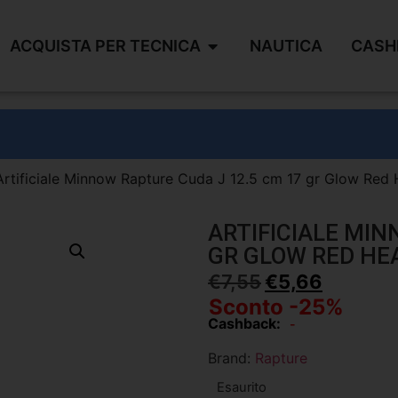
ACQUISTA PER TECNICA
NAUTICA
CASH
Artificiale Minnow Rapture Cuda J 12.5 cm 17 gr Glow Red
ARTIFICIALE MIN
GR GLOW RED HE
€
7,55
€
5,66
Sconto -25%
Cashback:
-
Brand:
Rapture
Esaurito