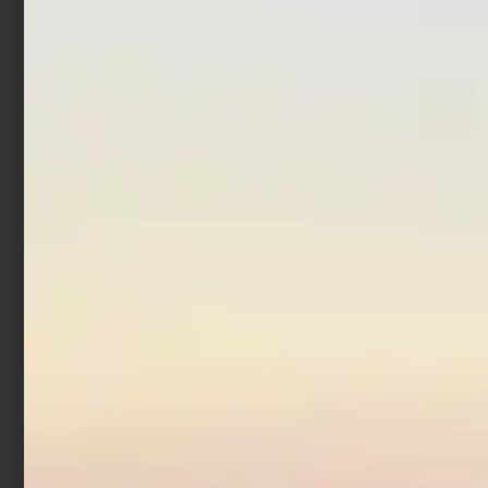
Scegli
Aggiungi al carrello
Artificiale Jerkbait
Rapture Assassin 13.5 cm
21.5 gr Chrome Blue