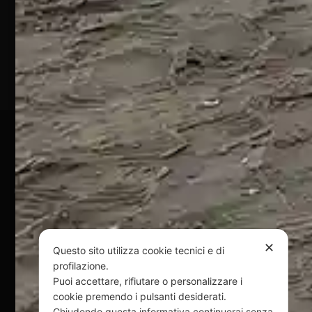
Marina
(TE)
P.Iva
01828920676
Pagamenti Sicuri
@ Copyright 2024 Webpesca è un brand Intent di Federico
Andrenacci P.Iva 01917920678
Via G. Galilei n. 2 – 64018 Tortoreto TE | REA TE-168019 |
Mail:
info@webpesca.it
| Pec:
federicoandrenacci@pec.it
✕
Questo sito utilizza cookie tecnici e di
profilazione.
Questo sito è protetto da Google reCAPTCHA
Puoi accettare, rifiutare o personalizzare i
v3,
Privacy Policy
e
Terms of Service
di Google.
cookie premendo i pulsanti desiderati.
Chiudendo questa informativa continuerai senza