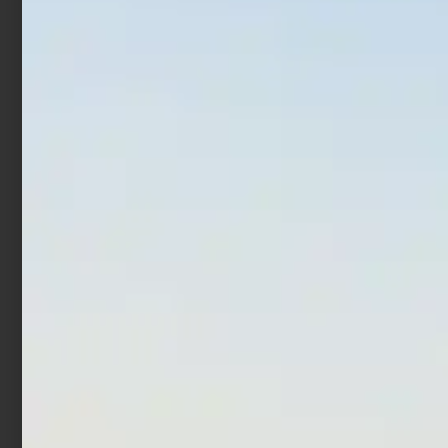
Leggi tutto
Aggiungi al carrello
In offerta!
In offerta!
Artificiale Shad Nikko
Countdown Magnum
Minnow 3.75″ – 9.5 cm
€
12,00
€
17,52
Sexy Herring
-
€
16,90
€
13,52