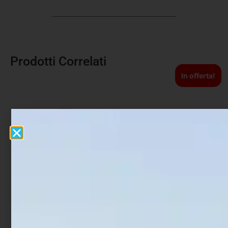
Prodotti Correlati
In offerta!
Artificiale Darter Jerk
Artificiale Shad Fiiish Pit
Rapture Bay Rush 9 cm 10
Swimmer 10 cm 9 gr Pearl
gr Neo Pearl
Blue
€
8,90
€
13,90
€
11,12