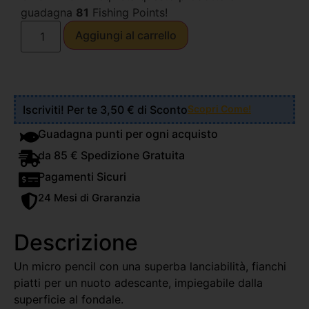
guadagna
81
Fishing Points!
Aggiungi al carrello
Iscriviti! Per te 3,50 € di Sconto
Scopri Come!
Guadagna punti per ogni acquisto
da 85 € Spedizione Gratuita
Pagamenti Sicuri
24 Mesi di Graranzia
Descrizione
Un micro pencil con una superba lanciabilità, fianchi
piatti per un nuoto adescante, impiegabile dalla
superficie al fondale.