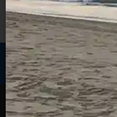
Utilizza i punti per ricevere uno
sconto;
I punti sono indicati nella pagina
prodotto;
Seguici sui social
Web
Esperienze
Assistenza
Contatti
Pesca
Clienti
Assistenza
Guide
Un portale
Ecommerce
sulla
Chi
pesca
pensato
ordini@webpesca