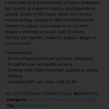
Il peso interno di bilanciamento è fisso e disegnato
per favorire al massimo il lancio sconfiggendo la
gravità. Corpo in ABS super solido con camera
interna rattling tubolare e VMS (Vivid Movement
System) in caduta. L’uso ideale è con un lento
recupero alternato a piccoli colpi di cimino.
Perfetto per sgombri, sugarelli, spigole, aguglie e
piccoli tunnidi.
Caratteristiche:
– Profilo a fianchi piatti per un nuoto adescante
– Progettato per lanciabilità estrema
– Sistema VMS (vivid movement system) in caduta
– Rattling
– Ancorette SGY salt water UAR 3X NP
Rif:
SVS77932
EAN:
5706301779328
SKU
6607412
Categorie:
Artificiali
,
Artificiali Mare
,
Pencil Bait
Tag
Artificiali Spigola