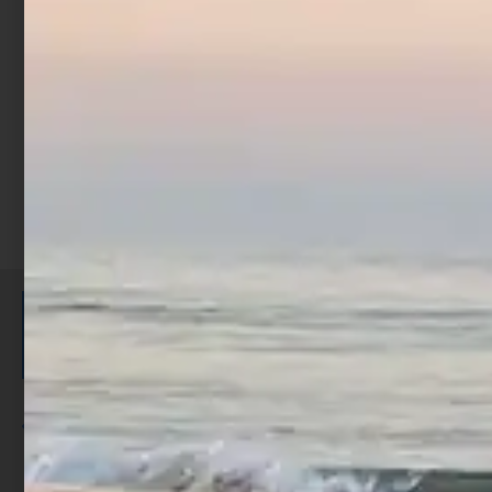
€
7,90
Aggiungi al carrello
ISCRIVITI E RICEVI 3,50€ DI
SCONTO >
Per ogni acquisto accumuli ulteriori
punti;