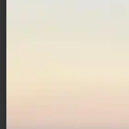
In offerta!
Artificiale Metal Jig Molix
Jugulo Wide Casting 5 cm
15 gr Pearl Gold
€
14,00
€
11,20
Aggiungi al carrello