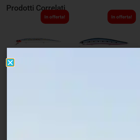
Prodotti Correlati
In offerta!
In offerta!
Artificiale Jerkbait Duo
Artificiale Jerkbait Ima
Tide Minnow Lance S SW
Nabarone F 12.5 cm 16 gr
16 cm 28 gr Prism Ivory
Makoiwashi
€
25,00
€
21,25
€
33,00
€
26,40
Aggiungi al carrello
Leggi tutto