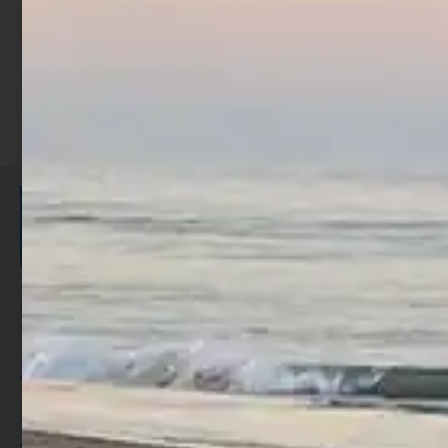
ISCRIVITI E RICEVI 3,50€ DI
SCONTO >
Per ogni acquisto accumuli ulteriori
punti;
Utilizza i punti per ricevere uno
sconto;
I punti sono indicati nella pagina