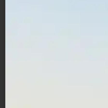
In offerta!
In offerta!
Artificiale Shad Nikko
Artificiale WTD Molix Top
Minnow 3.75″ – 9.5 cm
Water Baitfish 9.5 cm 14
Sexy Herring
gr Bone
€
16,90
€
13,52
€
17,00
€
13,60
Aggiungi al carrello
Aggiungi al carrello