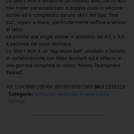
Lo Short Arm è dotato di un robusto amo OMTD 4/0
con trailer personalizzato a doppia coda in silicone
sottile ed è completato da uno skirt del tipo “fine
cut”, legato a mano, particolarmente soffice e setoso
al tatto.
La paletta una single willow in alluminio da 4.5 o 5.5
a seconda del peso dell’esca.
Lo Short Arm è un “signature bait” studiato e testato
in collaborazione con Mike Iaconelli ed è offerto in
una gamma completa di colori “Mike’s Tournament
Tested”.
Rif:
LSA38W-20
EAN:
8059519267369
SKU
2218329
Categorie:
Artificiali
,
Artificiali Acqua Dolce
,
Spinner