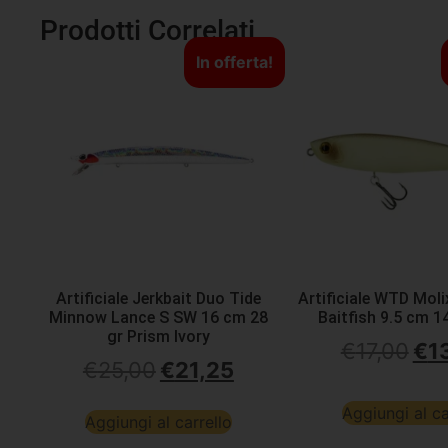
Prodotti Correlati
In offerta!
Artificiale Jerkbait Duo Tide
Artificiale WTD Mol
Minnow Lance S SW 16 cm 28
Baitfish 9.5 cm 1
gr Prism Ivory
€
17,00
€
1
€
25,00
€
21,25
Aggiungi al ca
Aggiungi al carrello