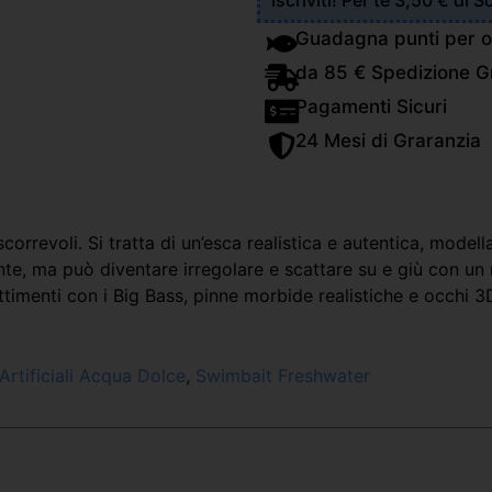
Iscriviti! Per te 3,50 € di 
Guadagna punti per o
da 85 € Spedizione Gr
Pagamenti Sicuri
24 Mesi di Graranzia
orrevoli. Si tratta di un’esca realistica e autentica, model
te, ma può diventare irregolare e scattare su e giù con un r
attimenti con i Big Bass, pinne morbide realistiche e occhi 3D
Artificiali Acqua Dolce
,
Swimbait Freshwater