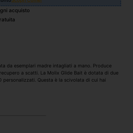
Sconto
Scopri Come!
gni acquisto
atuita
lata da esemplari madre intagliati a mano. Produce
ecupero a scatti. La Molix Glide Bait è dotata di due
 personalizzati. Questa è la scivolata di cui hai