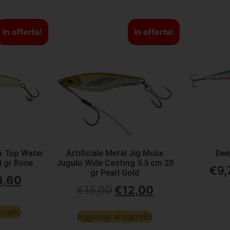
In offerta!
In offerta!
ix Top Water
Artificiale Metal Jig Molix
Dee
4 gr Bone
Jugulo Wide Casting 5.5 cm 20
€
9,
gr Pearl Gold
3,60
€
15,00
€
12,00
rrello
Aggiungi al carrello