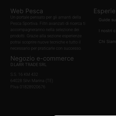
Web Pesca
Esperi
Un portale pensato per gli amanti della
Guide su
Pesca Sportiva. Filtri avanzati di ricerca ti
accompagneranno nella selezione dei
I nostri 
prodotti. Grazie alla sezione esperienze
Chi Sia
potrai scoprire nuove tecniche e tutto il
necessario per praticarle con successo.
Negozio e-commerce
D.LARR TRADE SRL
S.S. 16 KM 432
64028 Silvi Marina (TE)
P.Iva 01828920676