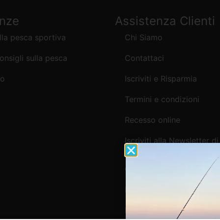
enze
Assistenza Clienti
lla pesca sportiva
Chi Siamo
consigli sulla pesca
Contattaci
mo
Iscriviti e Risparmia
Termini e condizioni
Recesso online
Iscriviti alla Newsletter di
Webpesca
Cookie Policy e Consensi
Informativa e-commerce
Informativa newsletter e 