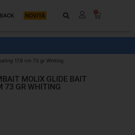
0
BACK
NOVITÀ
loating 17.8 cm 73 gr Whiting
MBAIT MOLIX GLIDE BAIT
M 73 GR WHITING