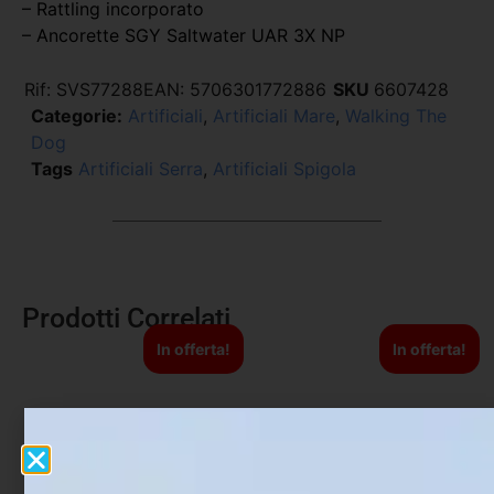
– Rattling incorporato
– Ancorette SGY Saltwater UAR 3X NP
Rif:
SVS77288
EAN:
5706301772886
SKU
6607428
Categorie:
Artificiali
,
Artificiali Mare
,
Walking The
Dog
Tags
Artificiali Serra
,
Artificiali Spigola
Prodotti Correlati
In offerta!
In offerta!