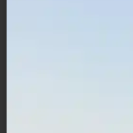
Artificiale WTD Molix Top
Artificiale Metal Jig Molix
Water Baitfish 9.5 cm 14
Jugulo Wide Casting 5 cm
gr Bone
15 gr Pearl Gold
€
17,00
€
13,60
€
14,00
€
11,20
Aggiungi al carrello
Aggiungi al carrello
In offerta!
In offerta!