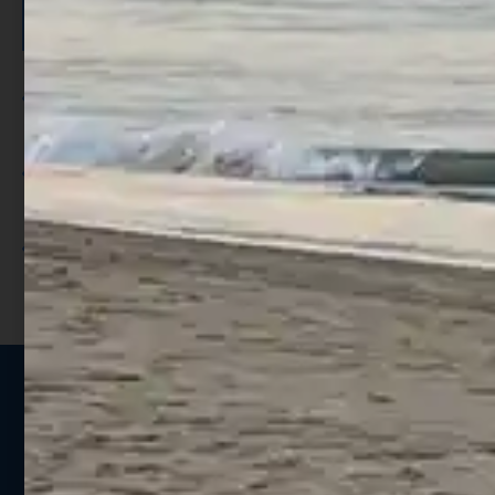
SCONTO >
Per ogni acquisto accumuli ulteriori
punti;
Utilizza i punti per ricevere uno
sconto;
I punti sono indicati nella pagina
prodotto;
Seguici sui social