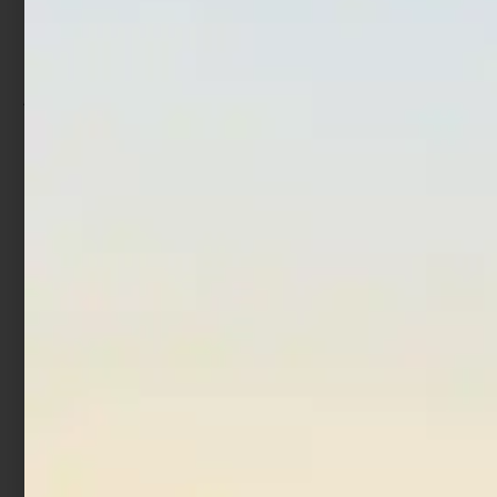
Artificiale Pencil Bait Jack
Countdown Magnum
Fin Stylo 255 Jointed
€
12,00
€
17,52
Kuda Killer
-
€
37,90
€
27,90
Scegli
Aggiungi al carrello
In offerta!