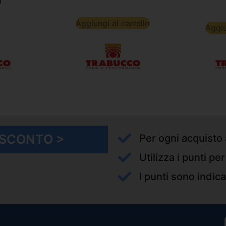
0
Aggiungi al carrello
Aggiu
I SCONTO >
Per ogni acquisto 
Utilizza i punti pe
I punti sono indica