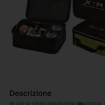
Descrizione
Rif:
048-42-110
EAN:
8054393119742
SKU
2152733