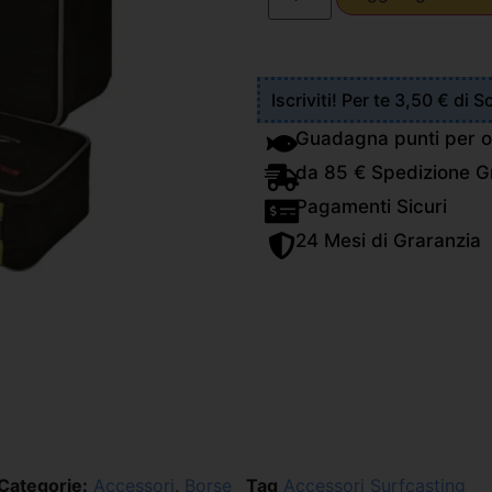
Iscriviti! Per te 3,50 € di 
Guadagna punti per o
da 85 € Spedizione Gr
Pagamenti Sicuri
24 Mesi di Graranzia
Categorie:
Accessori
,
Borse
Tag
Accessori Surfcasting