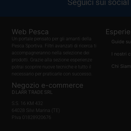
Seguici sui social
Web Pesca
Esperi
Un portale pensato per gli amanti della
Guide su
Pesca Sportiva. Filtri avanzati di ricerca ti
accompagneranno nella selezione dei
I nostri 
prodotti. Grazie alla sezione esperienze
Chi Sia
potrai scoprire nuove tecniche e tutto il
necessario per praticarle con successo.
Negozio e-commerce
D.LARR TRADE SRL
S.S. 16 KM 432
64028 Silvi Marina (TE)
P.Iva 01828920676