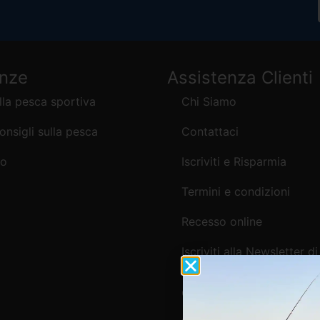
enze
Assistenza Clienti
lla pesca sportiva
Chi Siamo
consigli sulla pesca
Contattaci
mo
Iscriviti e Risparmia
Termini e condizioni
Recesso online
Iscriviti alla Newsletter di
Webpesca
Cookie Policy e Consensi