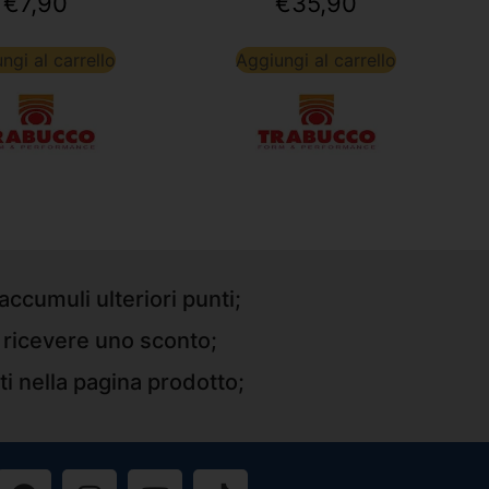
€
7,90
€
35,90
ngi al carrello
Aggiungi al carrello
accumuli ulteriori punti;
r ricevere uno sconto;
ti nella pagina prodotto;