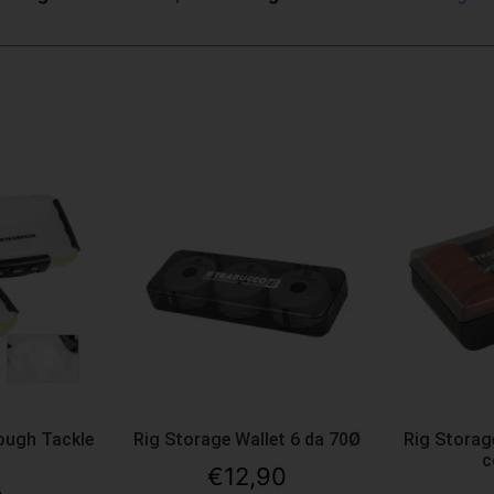
ough Tackle
Rig Storage Wallet 6 da 70Ø
Rig Storag
c
€
12,90