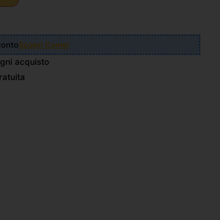
Sconto
Scopri Come!
gni acquisto
atuita