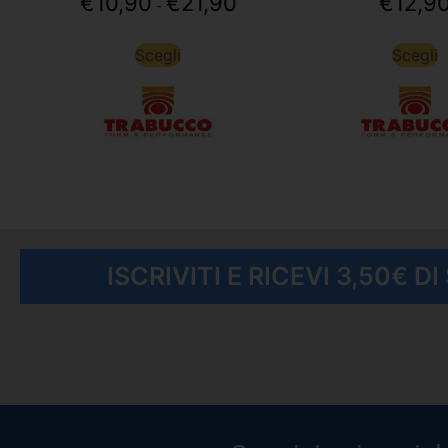
€
10,90
€
21,90
€
12,9
-
Scegli
Scegli
ISCRIVITI E RICEVI 3,50€ D