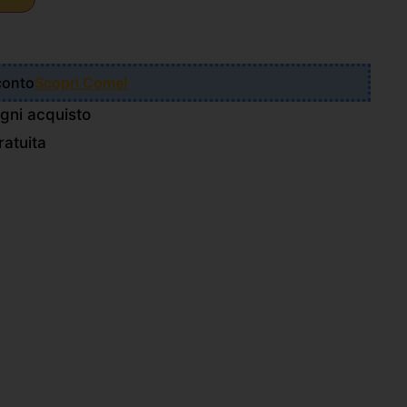
Sconto
Scopri Come!
gni acquisto
atuita