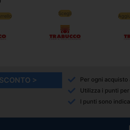
0
Scegli
rrello
Aggiu
I SCONTO >
Per ogni acquisto 
Utilizza i punti pe
I punti sono indica