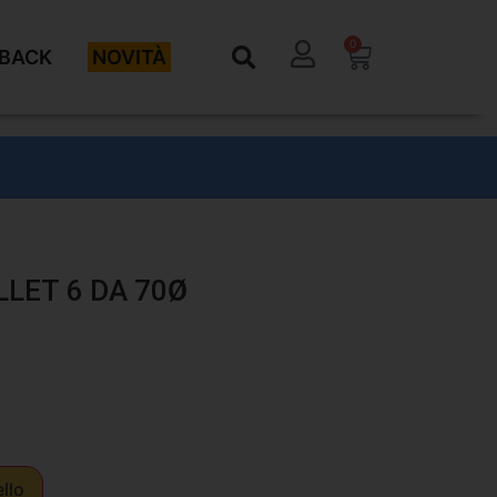
0
BACK
NOVITÀ
LET 6 DA 70Ø
ello