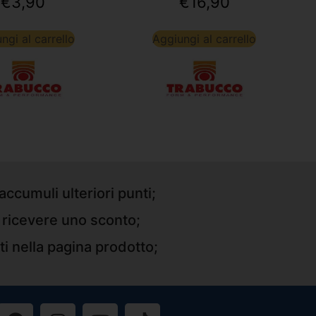
€
3,90
€
16,90
ngi al carrello
Aggiungi al carrello
accumuli ulteriori punti;
r ricevere uno sconto;
ti nella pagina prodotto;