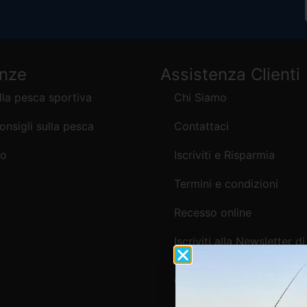
enze
Assistenza Clienti
lla pesca sportiva
Chi Siamo
consigli sulla pesca
Contattaci
mo
Iscriviti e Risparmia
Termini e condizioni
Recesso online
Iscriviti alla Newsletter di
Webpesca
Cookie Policy e Consensi