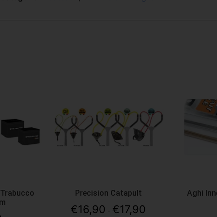
 Trabucco
Precision Catapult
Aghi In
em
€
16,90
€
17,90
-