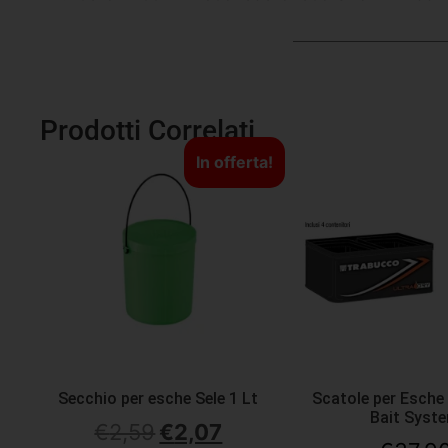
Prodotti Correlati
In offerta!
Secchio per esche Sele 1 Lt
Scatole per Esche
Bait Syst
€
2,59
€
2,07