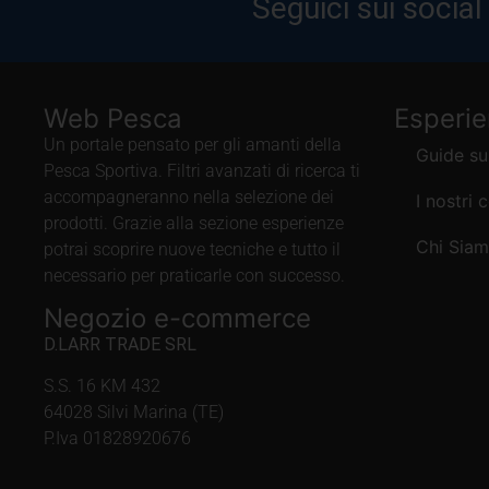
Seguici sui social
Web Pesca
Esperi
Un portale pensato per gli amanti della
Guide su
Pesca Sportiva. Filtri avanzati di ricerca ti
accompagneranno nella selezione dei
I nostri 
prodotti. Grazie alla sezione esperienze
Chi Sia
potrai scoprire nuove tecniche e tutto il
necessario per praticarle con successo.
Negozio e-commerce
D.LARR TRADE SRL
S.S. 16 KM 432
64028 Silvi Marina (TE)
P.Iva 01828920676