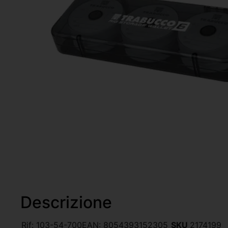
Descrizione
Rif:
103-54-700
EAN:
8054393152305
SKU
2174199