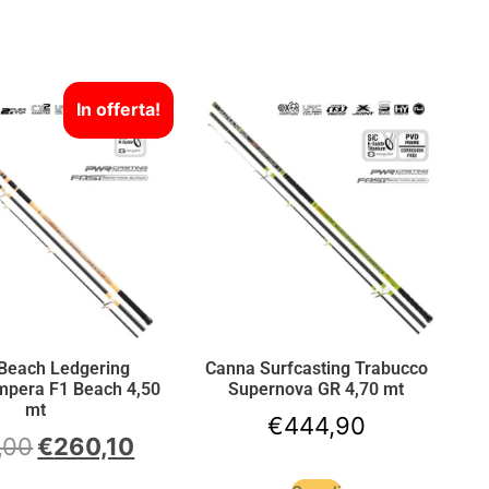
In offerta!
Beach Ledgering
Canna Surfcasting Trabucco
mpera F1 Beach 4,50
Supernova GR 4,70 mt
mt
€
444,90
,00
€
260,10