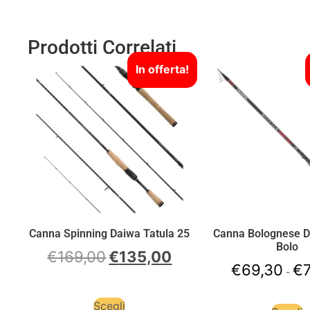
Prodotti Correlati
In offerta!
Canna Spinning Daiwa Tatula 25
Canna Bolognese D
Bolo
€
169,00
€
135,00
€
69,30
€
-
Scegli