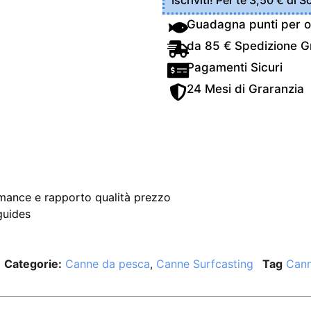
Iscriviti! Per te 3,50 € di 
Guadagna punti per o
da 85 € Spedizione Gr
Pagamenti Sicuri
24 Mesi di Graranzia
rmance e rapporto qualità prezzo
guides
Categorie:
Canne da pesca
,
Canne Surfcasting
Tag
Cann