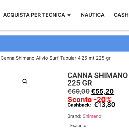
ACQUISTA PER TECNICA
NAUTICA
CASH
 Canna Shimano Alivio Surf Tubular 4.25 mt 225 gr
CANNA SHIMANO 
225 GR
€
69,00
€
55,20
Sconto -20%
€
13,80
Cashback:
Brand:
Shimano
Esaurito