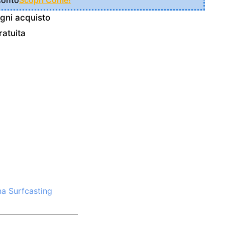
Sconto
Scopri Come!
gni acquisto
atuita
a Surfcasting