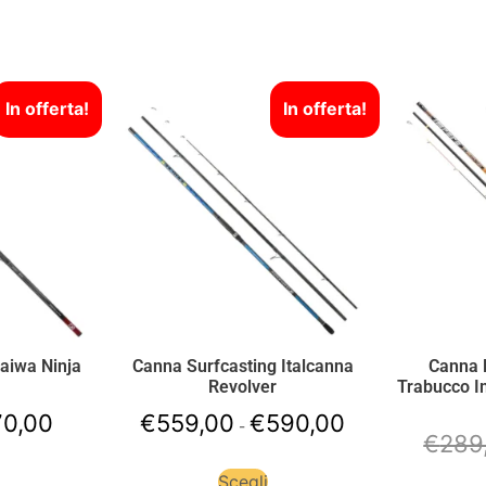
In offerta!
In offerta!
aiwa Ninja
Canna Surfcasting Italcanna
Canna 
Revolver
Trabucco I
70,00
€
559,00
€
590,00
-
€
289
Scegli