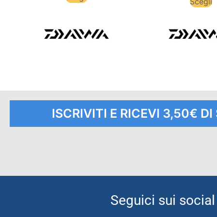
Scegli
ISCRIVITI E RICEVI 3,50€ D
Seguici sui social