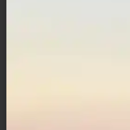
Snap
€
1,48
€
1,80
-
Scegli
Scegli
Moschettone – Rolling
German Snap