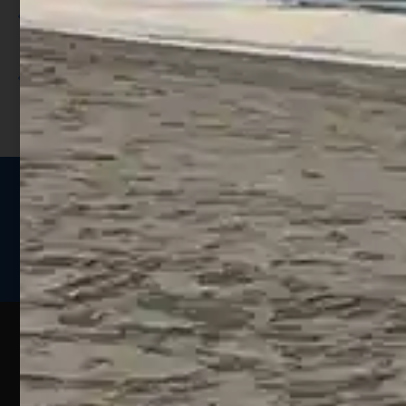
Utilizza i punti per ricevere uno
sconto;
I punti sono indicati nella pagina
prodotto;
Seguici sui social
Web
Esperienze
Assistenza
Contatti
Pesca
Clienti
Assistenza
Guide
Un portale
Ecommerce
sulla
Chi