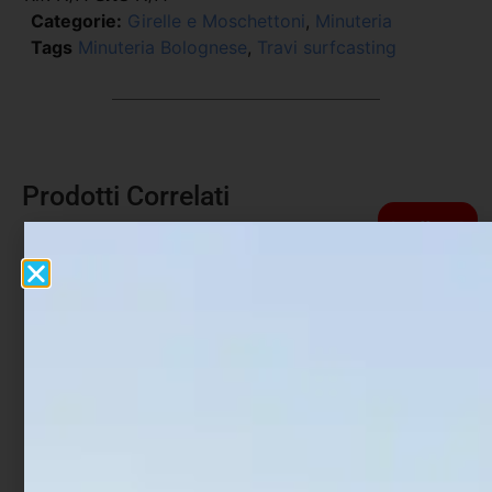
Categorie:
Girelle e Moschettoni
,
Minuteria
Tags
Minuteria Bolognese
,
Travi surfcasting
Prodotti Correlati
In offerta!
Girella Trabucco X-Strong
Girella con moschettone
Crane
Colmic Rolling Triple +
Safety Snap