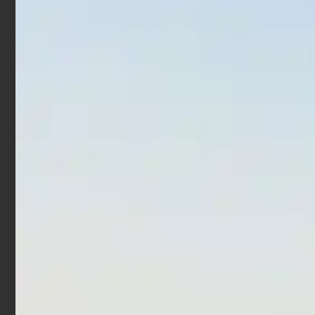
€
1,90
€
4,18
€
5,10
-
Scegli
Scegli
In offerta!
Girella con moschettone
Pro Surf SS Powerclip
Colmic Rolling Hooked
€
2,90