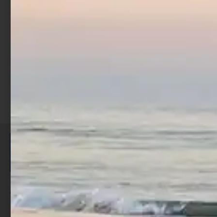
€
0,90
€
1,90
-
Scegli
ISCRIVITI E RICEVI 3,50€ DI
SCONTO >
Per ogni acquisto accumuli ulteriori
punti;