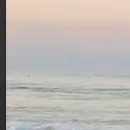
Moschettone – Rolling
German Snap
€
0,90
€
1,90
-
Scegli
ISCRIVITI E RICEVI 3,50€ DI
SCONTO >
Per ogni acquisto accumuli ulteriori