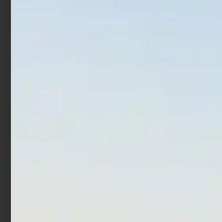
Inox
Colmic Rolling Triple +
Safety Snap
€
3,15
€
2,36
€
4,18
€
5,10
-
Scegli
Scegli
In offerta!
Girella con moschettone
Pro Surf SS Powerclip