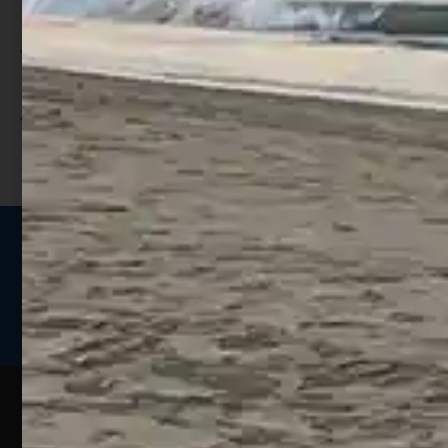
punti;
Utilizza i punti per ricevere uno
sconto;
I punti sono indicati nella pagina
prodotto;
Seguici sui social
Web
Esperienze
Assistenza
Contatti
Pesca
Clienti
Assistenza