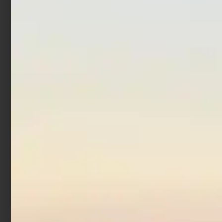
Colmic Rolling Hooked
€
2,90
Snap
€
1,48
€
1,80
-
Scegli
Scegli