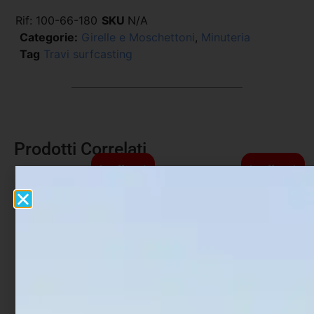
Rif:
100-66-180
SKU
N/A
Categorie:
Girelle e Moschettoni
,
Minuteria
Tag
Travi surfcasting
Prodotti Correlati
In offerta!
In offerta!
Girella Vincent Rolling
Girella con moschettone