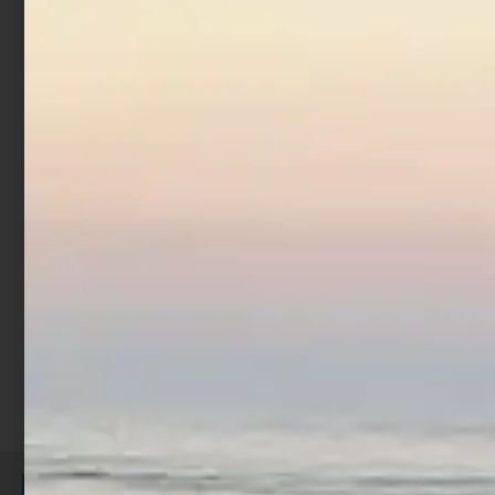
Fluorocarbon Trabucco
XPS Super Soft 25 mt
€
4,90
€
5,90
-
Scegli