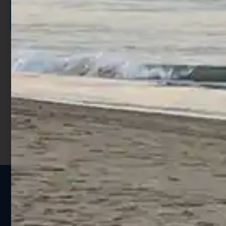
ISCRIVITI E RICEVI 3,50€ DI
SCONTO >
Per ogni acquisto accumuli ulteriori
punti;
Utilizza i punti per ricevere uno
sconto;
I punti sono indicati nella pagina
prodotto;
Seguici sui social