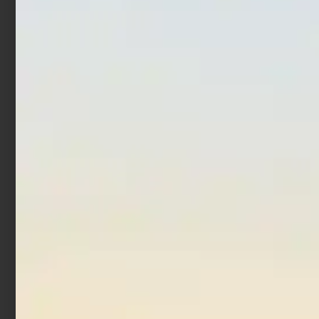
Fluorocarbon Colmic
Monofilo Trabucco XPS
Seaguar Ace 50 mt
Match Strong 50 mt
€
16,50
€
74,00
€
3,90
-
Scegli
Scegli