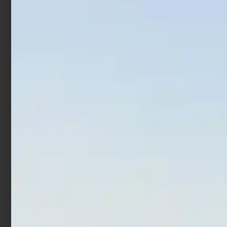
Fluorocarbon Colmic
Monofilo Colmic NX80
Secol Power-F 50 mt
Steel Resistance 300 mt
€
20,50
€
34,50
€
10,00
€
17,00
-
-
Scegli
Scegli