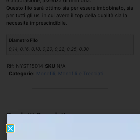
e all’abrasione; assenza di memoria.
Questo filo sarà ottimo sia per essere imbobinato, sia
per tutti gli usi in cui avere il top della qualità sia la
necessità imprescindibile.
Diametro Filo
0,14, 0,16, 0,18, 0,20, 0,22, 0,25, 0,30
Rif:
NYST15014
SKU
N/A
Categorie:
Monofili
,
Monofili e Trecciati
Prodotti Correlati