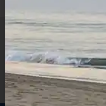
ISCRIVITI E RICEVI 3,50€ DI
SCONTO >
Per ogni acquisto accumuli ulteriori
punti;
Utilizza i punti per ricevere uno
sconto;
I punti sono indicati nella pagina
prodotto;