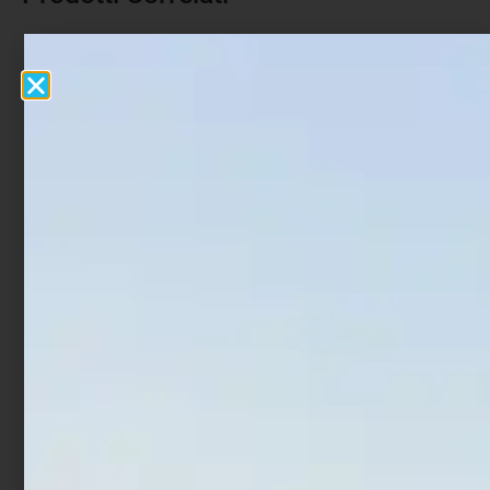
Monofilo Colmic X5000
Monofilo Colmic Teck
150 mt
Stream 50 mt
€
9,00
€
10,00
€
8,00
-
Scegli
Scegli