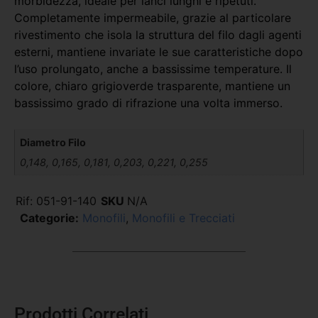
morbidezza, ideale per lanci lunghi e ripetuti.
Completamente impermeabile, grazie al particolare
rivestimento che isola la struttura del filo dagli agenti
esterni, mantiene invariate le sue caratteristiche dopo
l’uso prolungato, anche a bassissime temperature. Il
colore, chiaro grigioverde trasparente, mantiene un
bassissimo grado di rifrazione una volta immerso.
Diametro Filo
0,148, 0,165, 0,181, 0,203, 0,221, 0,255
Rif:
051-91-140
SKU
N/A
Categorie:
Monofili
,
Monofili e Trecciati
Prodotti Correlati