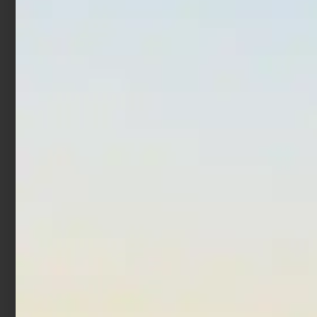
Monofilo Colmic Former
Monofilo Trabucco XPS
Evolution 150 mt
Surf SA Soft+Abrasion
300 mt
€
6,50
€
7,00
-
€
15,90
€
19,90
-
Scegli
Scegli