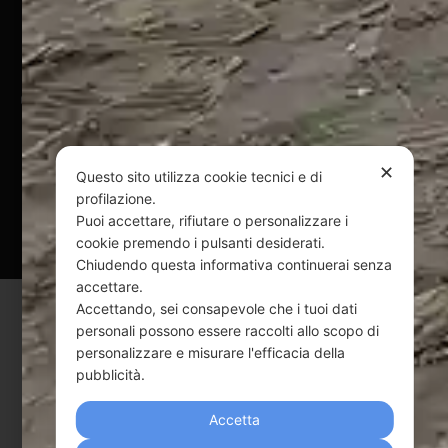
Pagamenti Sicuri
@ Copyright 2024 Webpesca è un brand Intent di Federico
Andrenacci P.Iva 01917920678
Via G. Galilei n. 2 – 64018 Tortoreto TE | REA TE-168019 |
Mail:
info@webpesca.it
| Pec:
federicoandrenacci@pec.it
✕
Questo sito utilizza cookie tecnici e di
profilazione.
Questo sito è protetto da Google reCAPTCHA
Puoi accettare, rifiutare o personalizzare i
v3,
Privacy Policy
e
Terms of Service
di Google.
cookie premendo i pulsanti desiderati.
Chiudendo questa informativa continuerai senza
accettare.
Accettando, sei consapevole che i tuoi dati
personali possono essere raccolti allo scopo di
personalizzare e misurare l'efficacia della
pubblicità.
Accetta