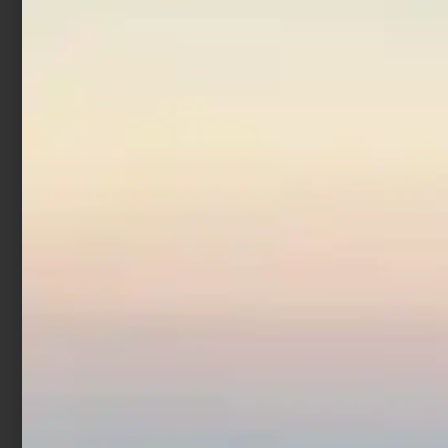
Fluorocarbon Trabucco
XPS Ultra Strong FC-403
50 mt
€
12,90
€
61,90
-
Scegli