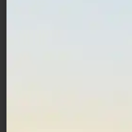
Mulinello Daiwa Tatula
Mulinello Daiwa 20 Saltiga
TW 80
G
€
189,00
€
170,10
€
1.130,00
€
799,00
Leggi tutto
Aggiungi al carrello
In offerta!