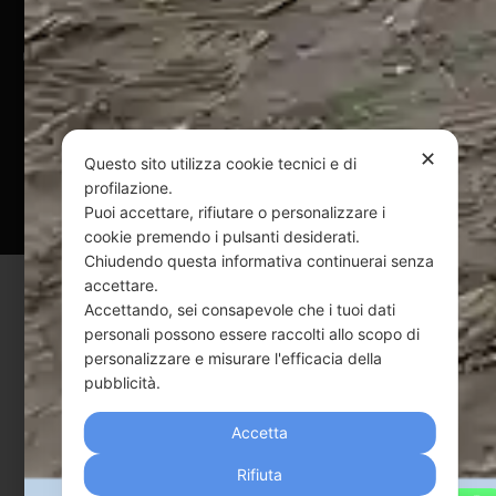
@ Copyright 2024 Webpesca è un brand Intent di Federico
Andrenacci P.Iva 01917920678
Via G. Galilei n. 2 – 64018 Tortoreto TE | REA TE-168019 |
Mail:
info@webpesca.it
| Pec:
federicoandrenacci@pec.it
✕
Questo sito utilizza cookie tecnici e di
Questo sito è protetto da Google reCAPTCHA
profilazione.
Puoi accettare, rifiutare o personalizzare i
v3,
Privacy Policy
e
Terms of Service
di Google.
cookie premendo i pulsanti desiderati.
Chiudendo questa informativa continuerai senza
accettare.
Accettando, sei consapevole che i tuoi dati
personali possono essere raccolti allo scopo di
personalizzare e misurare l'efficacia della
pubblicità.
Accetta
Rifiuta