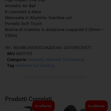
Archetto Air Bail
6 cuscinetti a sfera
Manovella in Alluminio ‘machine cut’
Pomello Soft Touch
Bobina di ricambio in dotazione (capacità 0.35mm –
530m)
Rif:
18EMBLEM35SCWQD
EAN:
043178576571
SKU
6607105
Categorie:
Mulinelli
,
Mulinelli Surfcasting
Tag
Mulinello Surfcasting
Prodotti Correlati
In offerta!
In offerta!