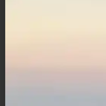
Mulinello Daiwa Iprimi 24
LT
€
86,70
€
88,40
-
Scegli