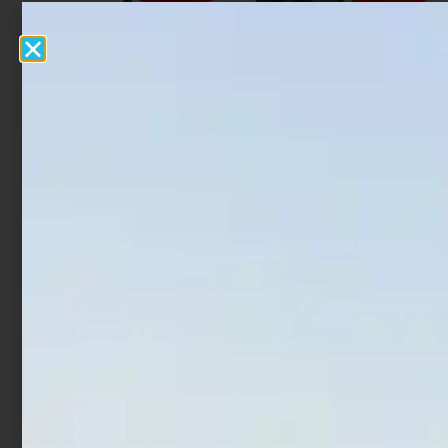
Mulinello Shimano Twin
Mulinello Shimano
Power SW-C
Rotante TLD
€
370,00
€
510,00
€
118,00
€
156,00
-
-
Scegli
Scegli
In offerta!
In offerta!