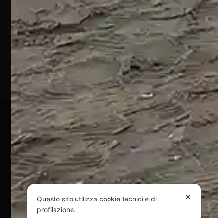
64028
Silvi
Marina
(TE)
P.Iva
01828920676
Pagamenti Sicuri
@ Copyright 2024 Webpesca è un brand Intent di Federico
Andrenacci P.Iva 01917920678
Via G. Galilei n. 2 – 64018 Tortoreto TE | REA TE-168019 |
Mail:
info@webpesca.it
| Pec:
federicoandrenacci@pec.it
✕
Questo sito utilizza cookie tecnici e di
profilazione.
Questo sito è protetto da Google reCAPTCHA