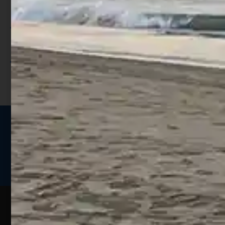
punti;
Utilizza i punti per ricevere uno
sconto;
I punti sono indicati nella pagina
prodotto;
Seguici sui social
Web
Esperienze
Assistenza
Contatti
Pesca
Clienti
Assistenza