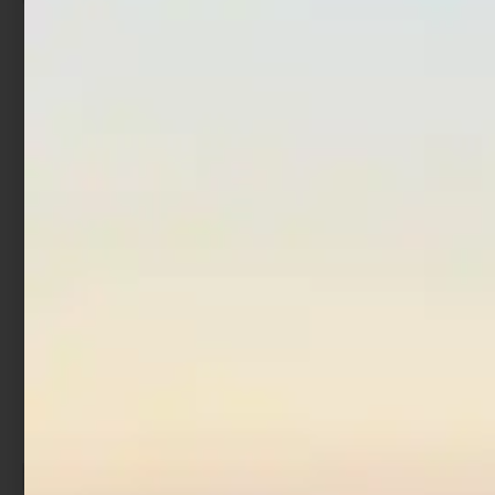
Mulinello Trabucco Keres
Mulinello Trabucco
Cx
Maniac Fa
€
83,90
€
111,90
Scegli
Scegli
In offerta!