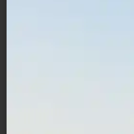
Mulinello Feeder Daiwa
Mulinello Trabucco
N’Zone Distance
Invictus SWH
€
68,00
€
61,20
€
177,65
€
194,90
-
Leggi tutto
Scegli