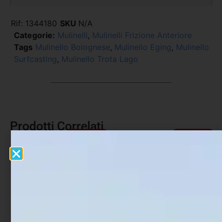
Rif:
1344180
SKU
N/A
Categorie:
Mulinelli
,
Mulinelli Frizione Anteriore
Tags
Mulinello Bolognese
,
Mulinello Eging
,
Mulinello
Surfcasting
,
Mulinello Trota Lago
Prodotti Correlati
In offerta!
In offerta!