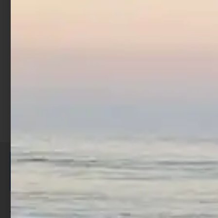
Mulinello Trabucco Brave
Fa
€
59,90
€
53,91
Scegli
ISCRIVITI E RICEVI 3,50€ DI
SCONTO >
Per ogni acquisto accumuli ulteriori