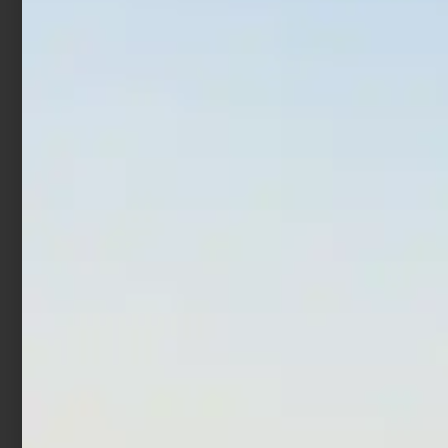
Aggiungi al carrello
Leggi tutto
In offerta!
In offerta!
Mulinello Daiwa 20 Saltiga
Mulinello Daiwa BG MQ
G
ARK
€
1.130,00
€
202,50
€
219,60
-
€
799,00