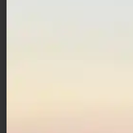
Scegli
Aggiungi al carrello
Mulinello Trabucco
Maniac Fa
€
111,90