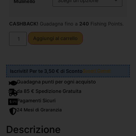
Mulinello
CASHBACK!
Guadagna fino a
240
Fishing Points.
Aggiungi al carrello
Iscriviti! Per te 3,50 € di Sconto
Scopri Come!
Guadagna punti per ogni acquisto
da 85 € Spedizione Gratuita
Pagamenti Sicuri
24 Mesi di Graranzia
Descrizione