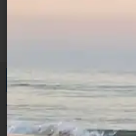
Scegli
ISCRIVITI E RICEVI 3,50€ DI
SCONTO >
Per ogni acquisto accumuli ulteriori
punti;
Utilizza i punti per ricevere uno
sconto;