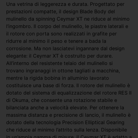
Una vetrina di leggerezza e durata. Progettato per
prestazioni compatte, il design Blade Body del
mulinello da spinning Ceymar XT ne riduce al minimo
l’ingombro. Il corpo del mulinello, le piastre laterali e
il rotore con porta sono realizzati in grafite per
ridurre al minimo il peso e tenere a bada la
corrosione. Ma non lasciatevi ingannare dal design
elegante: il Ceymar XT è costruito per durare.
All’interno del resistente telaio del mulinello si
trovano ingranaggi in ottone tagliati a macchina,
mentre la rigida bobina in alluminio lavorato
costituisce una base di forza. Il rotore del mulinello è
dotato del sistema di equalizzazione del rotore RES II
di Okuma, che consente una rotazione stabile e
bilanciata anche a velocità elevate. Per ottenere la
massima distanza e precisione di lancio, il mulinello è
dotato della tecnologia Precision Elliptical Gearing
che riduce al minimo l’attrito sulla lenza. Disponibile
in un’ampia gamma di misure, il Ceymar XT è adatto a