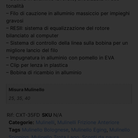
tonalità
– Filo di cauzione in alluminio massiccio per impieghi
gravosi
– RESII: sistema di equalizzazione del rotore
bilanciato al computer
– Sistema di controllo della linea sulla bobina per un
migliore lancio del filo
– Impugnatura in alluminio con pomello in EVA
– Clip per lenza in plastica
– Bobina di ricambio in alluminio
Misura Mulinello
25, 35, 40
Rif:
CXT-35FD
SKU
N/A
Categorie:
Mulinelli
,
Mulinelli Frizione Anteriore
Tags
Mulinello Bolognese
,
Mulinello Eging
,
Mulinello
Spinning
,
Mulinello Trota Lago
,
Sconti da paura