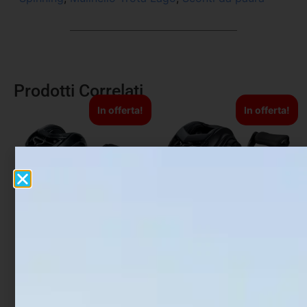
Prodotti Correlati
In offerta!
In offerta!
Mulinello Daiwa Casting
Mulinello Daiwa Tatula
Tatula TWS 400
TW 80
€
279,00
€
251,10
€
189,00
€
170,10