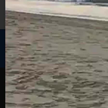
I punti sono indicati nella pagina
prodotto;
Seguici sui social
Web
Esperienze
Assistenza
Contatti
Pesca
Clienti
Assistenza
Guide
Un portale
Ecommerce
sulla
Chi
pesca
pensato
ordini@webpesca
Siamo
sportiva
per gli
Negozio di