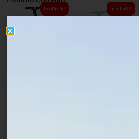
In offerta!
In offerta!
Mulinello Daiwa 20 Saltiga
Mulinello Daiwa 20
G
Crosscast Surf 45 SCW
€
1.130,00
€
114,00
€
102,60
€
799,00
Leggi tutto
Aggiungi al carrello