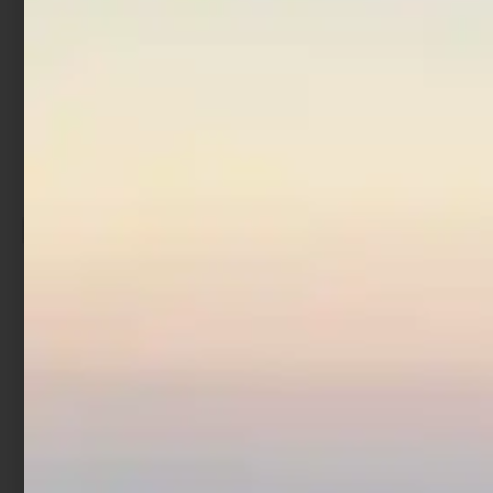
In offerta!
Mulinello Trabucco Brave
Fa
€
59,90
€
53,91
Scegli