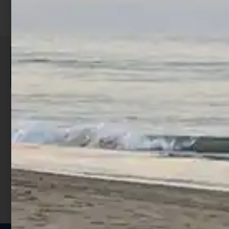
ISCRIVITI E RICEVI 3,50€ DI
SCONTO >
Per ogni acquisto accumuli ulteriori
punti;
Utilizza i punti per ricevere uno
sconto;
I punti sono indicati nella pagina
prodotto;