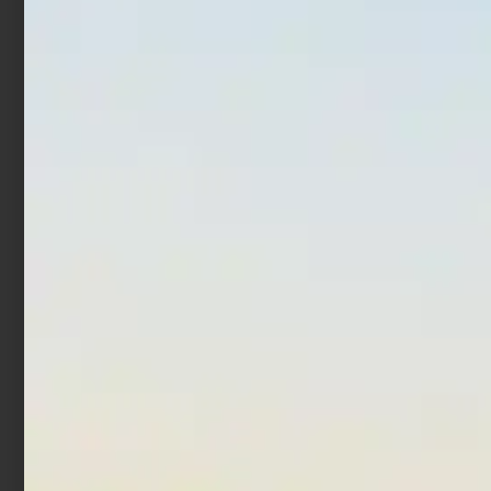
In offerta!
In offerta!
Mulinello Daiwa 20
Mulinello Daiwa 23 Ninjia
Crosscast Surf 35 SCW
LT
€
99,00
€
89,10
€
51,30
€
67,15
-
Leggi tutto
Scegli