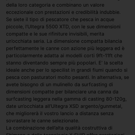
della loro categoria e combinano un valore
eccezionale con prestazioni e credibilità indubbie.
Se siete il tipo di pescatore che pesca in acque
piccole, l’Ultegra 5500 XTD, con le sue dimensioni
compatte e le sue rifiniture invisibili, merita
un’occhiata seria. La dimensione compatta bilancia
perfettamente le canne con azione più leggera ed è
particolarmente adatta ai modelli corti 9ft-11ft che
stanno diventando sempre più popolari. E’ la scelta
ideale anche per lo specilist in grandi fiumi quando si
pesca con pasturatori molto pesanti. In alternativa, se
avete bisogno di un mulinello da surfcasting di
dimensioni compatte per bilanciare una canna da
surfcasting leggera nella gamma di casting 80-120g,
date un’occhiata all’Ultegra XSD argento/gunmetal,
che migliorerà il vostro lancio a distanza senza
sovrastare le canne selezionate.
La combinazione dell’alta qualità costruttiva di
Shimano e della tecnologia X-SHIP offre prestazioni