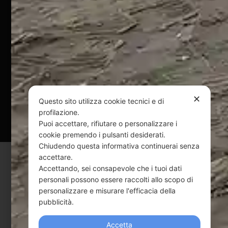
Pagamenti Sicuri
@ Copyright 2024 Webpesca è un brand Intent di Federico
Andrenacci P.Iva 01917920678
Via G. Galilei n. 2 – 64018 Tortoreto TE | REA TE-168019 |
Mail:
info@webpesca.it
| Pec:
federicoandrenacci@pec.it
✕
Questo sito utilizza cookie tecnici e di
Questo sito è protetto da Google reCAPTCHA
profilazione.
v3,
Privacy Policy
e
Terms of Service
di Google.
Puoi accettare, rifiutare o personalizzare i
cookie premendo i pulsanti desiderati.
Chiudendo questa informativa continuerai senza
accettare.
Accettando, sei consapevole che i tuoi dati
personali possono essere raccolti allo scopo di
personalizzare e misurare l'efficacia della
pubblicità.
Accetta