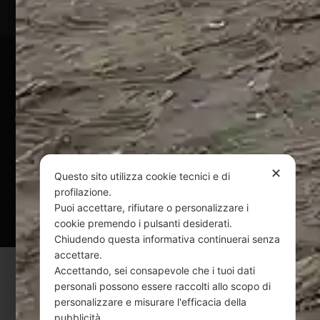
Pagamenti Sicuri
@ Copyright 2024 Webpesca è un brand Intent di Federico
Andrenacci P.Iva 01917920678
Via G. Galilei n. 2 – 64018 Tortoreto TE | REA TE-168019 |
Mail:
info@webpesca.it
| Pec:
federicoandrenacci@pec.it
✕
Questo sito utilizza cookie tecnici e di
profilazione.
Questo sito è protetto da Google reCAPTCHA
Puoi accettare, rifiutare o personalizzare i
v3,
Privacy Policy
e
Terms of Service
di Google.
cookie premendo i pulsanti desiderati.
Chiudendo questa informativa continuerai senza
accettare.
Accettando, sei consapevole che i tuoi dati
personali possono essere raccolti allo scopo di
personalizzare e misurare l'efficacia della
pubblicità.