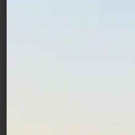
In offerta!
In offerta!
Polo Shimano Short
Giacca imbottita
Sleeve Bianco
Shimano Rain Jacket
Verde
€
21,00
€
15,75
€
110,00
€
85,00
Scegli
Scegli