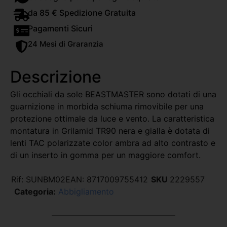
da 85 € Spedizione Gratuita
Pagamenti Sicuri
24 Mesi di Graranzia
Descrizione
Gli occhiali da sole BEASTMASTER sono dotati di una
guarnizione in morbida schiuma rimovibile per una
protezione ottimale da luce e vento. La caratteristica
montatura in Grilamid TR90 nera e gialla è dotata di
lenti TAC polarizzate color ambra ad alto contrasto e
di un inserto in gomma per un maggiore comfort.
Rif:
SUNBM02
EAN:
8717009755412
SKU
2229557
Categoria:
Abbigliamento