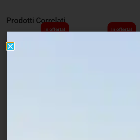
Prodotti Correlati
In offerta!
In offerta!
Occhiali Shimano Aero
T-Shirt Shimano Short
Sleeve Bianco
€
60,00
€
51,00
€
16,90
€
12,68
Leggi tutto
Scegli