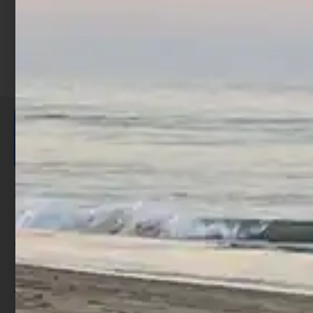
ISCRIVITI E RICEVI 3,50€ DI
SCONTO >
Per ogni acquisto accumuli ulteriori
punti;
Utilizza i punti per ricevere uno
sconto;
I punti sono indicati nella pagina