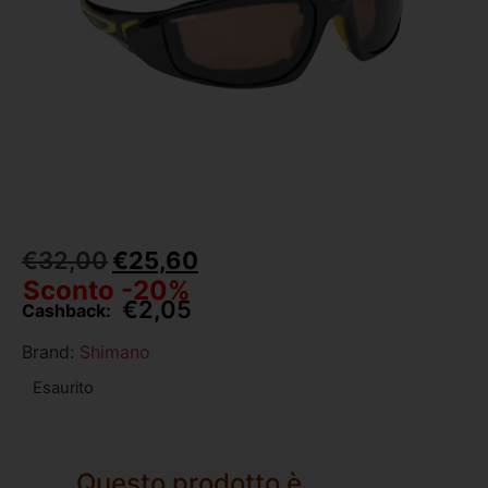
€
32,00
€
25,60
Sconto -20%
€
2,05
Cashback:
Brand:
Shimano
Esaurito
Questo prodotto è