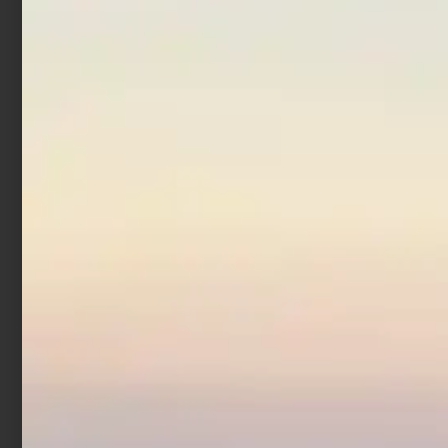
In offerta!
Maniche Protezione
Solare Duo
€
22,00
€
17,60
Scegli