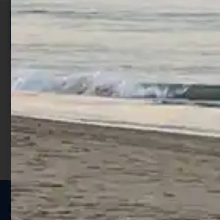
ISCRIVITI E RICEVI 3,50€ DI
SCONTO >
Per ogni acquisto accumuli ulteriori
punti;
Utilizza i punti per ricevere uno
sconto;
I punti sono indicati nella pagina
prodotto;
Seguici sui social