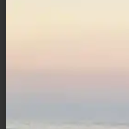
Piombo Fonderia Roma
AB-1 con anello 2pz
€
2,81
€
2,99
-
Scegli