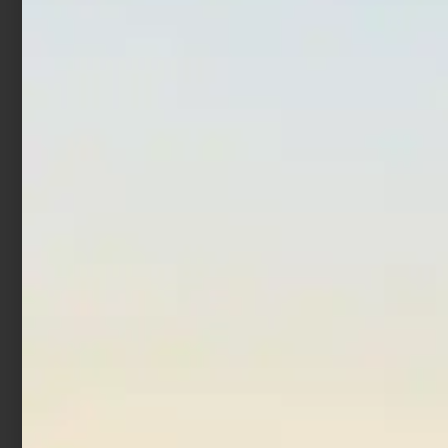
Piombo Fonderia Roma
Piombo Fonderia Roma
C1 Bomb con anello Verde
C1 Bomb con astina 2 pz
F. 2pz
€
3,68
€
4,40
-
€
2,18
€
4,95
-
Scegli
Scegli
In offerta!