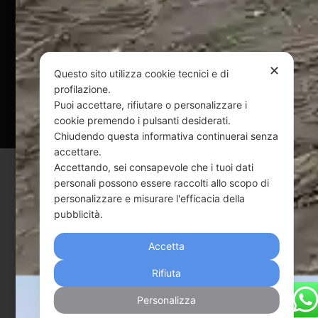
@ Copyright 2024 Webpesca è un brand Intent di Federico
Andrenacci P.Iva 01917920678
Via G. Galilei n. 2 – 64018 Tortoreto TE | REA TE-168019 |
✕
Mail:
info@webpesca.it
| Pec:
federicoandrenacci@pec.it
Questo sito utilizza cookie tecnici e di
profilazione.
Questo sito è protetto da Google reCAPTCHA
Puoi accettare, rifiutare o personalizzare i
cookie premendo i pulsanti desiderati.
v3,
Privacy Policy
e
Terms of Service
di Google.
Chiudendo questa informativa continuerai senza
accettare.
Accettando, sei consapevole che i tuoi dati
personali possono essere raccolti allo scopo di
personalizzare e misurare l'efficacia della
pubblicità.
Accetta
Rifiuta
Personalizza