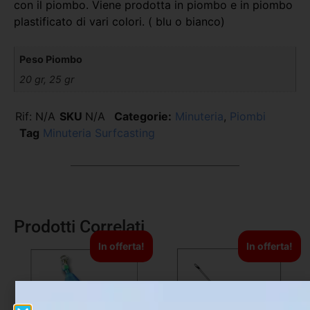
con il piombo. Viene prodotta in piombo e in piombo
plastificato di vari colori. ( blu o bianco)
Peso Piombo
20 gr, 25 gr
Rif:
N/A
SKU
N/A
Categorie:
Minuteria
,
Piombi
Tag
Minuteria Surfcasting
Prodotti Correlati
In offerta!
In offerta!