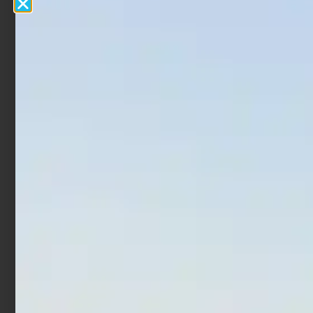
Piombo Fonderia Roma
Piombo Fonderia Roma
Pera con girella giallo 2pz
C1 Bomb con astina
Verde F. 2 pz
€
3,08
€
4,04
-
€
4,58
€
5,18
-
Scegli
Scegli
In offerta!
In offerta!