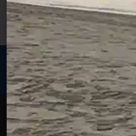
sconto;
I punti sono indicati nella pagina
prodotto;
Seguici sui social
Web
Esperienze
Assistenza
Contatti
Pesca
Clienti
Assistenza
Guide
Un portale
Ecommerce
sulla
Chi
pesca
pensato
ordini@webpesca
Siamo
sportiva