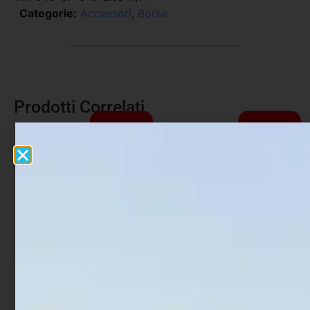
Categorie:
Accessori
,
Borse
Prodotti Correlati
In offerta!
In offerta!
Impastatore Trabucco
Secchio per esche Sele 1
GNT X-Connectt con
Lt
cerchio XL
€
2,59
€
2,07