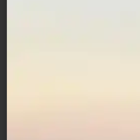
Scegli
Aggiungi al carrello
Borsa Trabucco Eva
White Tackle Organizer
Pro