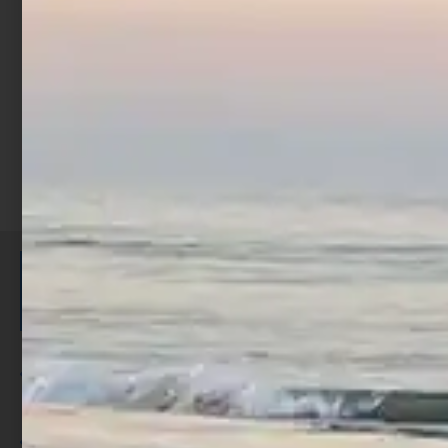
€
97,90
Aggiungi al carrello
ISCRIVITI E RICEVI 3,50€ DI
SCONTO >
Per ogni acquisto accumuli ulteriori
punti;
Utilizza i punti per ricevere uno