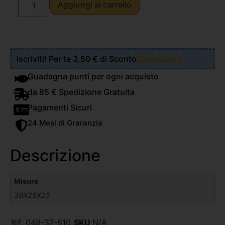
Aggiungi al carrello
Iscriviti! Per te 3,50 € di Sconto
Scopri Come!
Guadagna punti per ogni acquisto
da 85 € Spedizione Gratuita
Pagamenti Sicuri
24 Mesi di Graranzia
Descrizione
Misure
39X25X25
Rif:
048-37-610
SKU
N/A