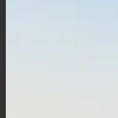
€
37,50
€
30,00
Aggiungi al carrello
Aggiungi al carrello
Slamatore Trabucco
Zaino Trabucco XTR Pro
Organizar
€
1,90
€
133,90