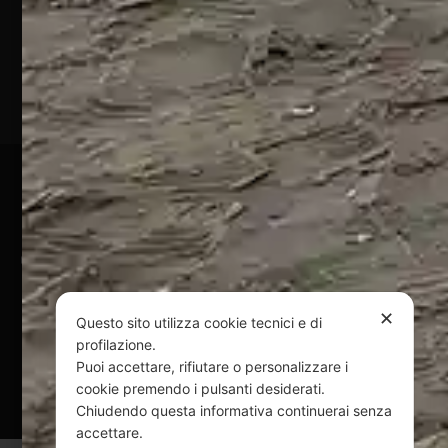
Marina
(TE)
P.Iva
01828920676
Pagamenti Sicuri
@ Copyright 2024 Webpesca è un brand Intent di Federico
Andrenacci P.Iva 01917920678
Via G. Galilei n. 2 – 64018 Tortoreto TE | REA TE-168019 |
✕
Questo sito utilizza cookie tecnici e di
Mail:
info@webpesca.it
| Pec:
federicoandrenacci@pec.it
profilazione.
Puoi accettare, rifiutare o personalizzare i
Questo sito è protetto da Google reCAPTCHA
cookie premendo i pulsanti desiderati.
v3,
Privacy Policy
e
Terms of Service
di Google.
Chiudendo questa informativa continuerai senza
accettare.