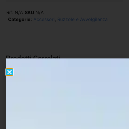
Rif:
N/A
SKU
N/A
Categorie:
Accessori
,
Ruzzole e Avvolgilenza
Prodotti Correlati
In offerta!
Secchio per esche Sele 1
Bosa Eva Trabucco
Lt
Tackle Bag