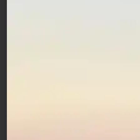
Ottone
€
16,90
€
17,90
-
€
3,90
Scegli
Aggiungi al carrello
Scatola per Esche
Trabucco GNT Bait Boxes