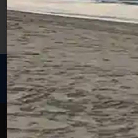
Utilizza i punti per ricevere uno
sconto;
I punti sono indicati nella pagina
prodotto;
Seguici sui social
Web
Esperienze
Assistenza
Contatti
Pesca
Clienti
Assistenza
Guide
Un portale
Ecommerce
sulla
Chi