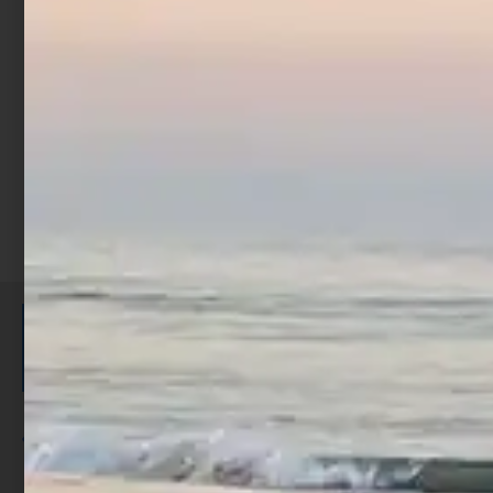
€
2,90
€
3,90
-
Scegli
ISCRIVITI E RICEVI 3,50€ DI
SCONTO >
Per ogni acquisto accumuli ulteriori
punti;