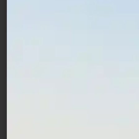
€
2,59
€
2,07
€
32,90
Aggiungi al carrello
Scegli
Precision Catapult
Aghi Innesco Surfcasting