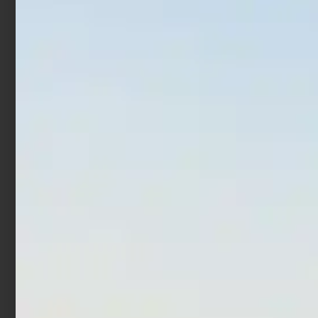
Secchio per esche Sele 1
Scatole per Esche
Lt
Trabucco Bait System
€
2,59
€
2,07
€
37,90
Aggiungi al carrello
Aggiungi al carrello