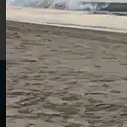
punti;
Utilizza i punti per ricevere uno
sconto;
I punti sono indicati nella pagina
prodotto;
Seguici sui social
Web
Esperienze
Assistenza
Contatti
Pesca
Clienti
Assistenza