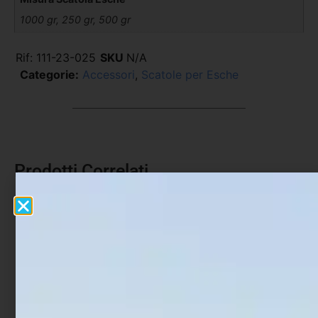
1000 gr, 250 gr, 500 gr
Rif:
111-23-025
SKU
N/A
Categorie:
Accessori
,
Scatole per Esche
Prodotti Correlati
In offerta!