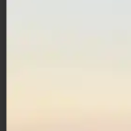
Aghi Innesco Surfcasting
Rig Storage Wallet 8 da
Ottone
70Ø
€
3,90
€
13,90
Aggiungi al carrello
Aggiungi al carrello