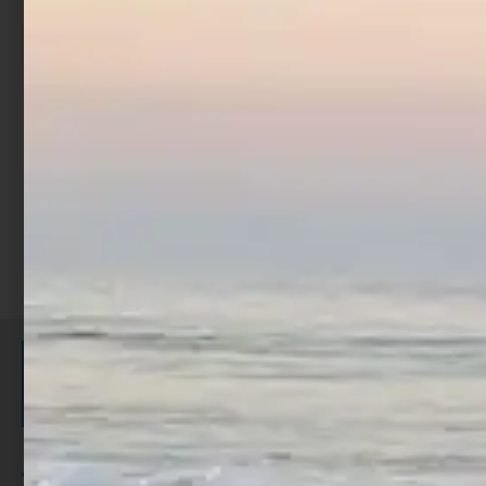
Borsa Porta Piombi o
Accessori XTR
€
16,90
Aggiungi al carrello
ISCRIVITI E RICEVI 3,50€ DI
SCONTO >
Per ogni acquisto accumuli ulteriori