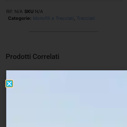
Rif:
N/A
SKU
N/A
Categorie:
Monofili e Trecciati
,
Trecciati
Prodotti Correlati
Monofilo Trabucco XPS
Fluorocarbon Trabucco
Match Pro 100 mt
XPS T-Force SW 50 mt