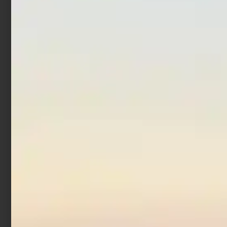
mt
€
7,90
€
9,90
-
€
12,90
€
19,90
-
Scegli
Scegli
Monofilo Trabucco
Master ISO SW 300 mt