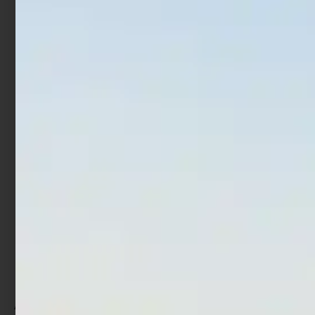
€
3,90
€
6,90
€
8,90
€
29,90
-
-
Scegli
Scegli
Monofilo Trabucco XPS
Fluorocarbon Trabucco
Abrasion Plus AB+ 150 mt
Ultra Strong FC-403 50