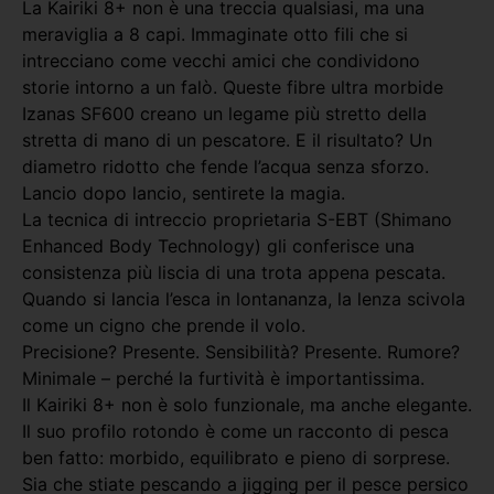
La Kairiki 8+ non è una treccia qualsiasi, ma una
meraviglia a 8 capi. Immaginate otto fili che si
intrecciano come vecchi amici che condividono
storie intorno a un falò. Queste fibre ultra morbide
Izanas SF600 creano un legame più stretto della
stretta di mano di un pescatore. E il risultato? Un
diametro ridotto che fende l’acqua senza sforzo.
Lancio dopo lancio, sentirete la magia.
La tecnica di intreccio proprietaria S-EBT (Shimano
Enhanced Body Technology) gli conferisce una
consistenza più liscia di una trota appena pescata.
Quando si lancia l’esca in lontananza, la lenza scivola
come un cigno che prende il volo.
Precisione? Presente. Sensibilità? Presente. Rumore?
Minimale – perché la furtività è importantissima.
Il Kairiki 8+ non è solo funzionale, ma anche elegante.
Il suo profilo rotondo è come un racconto di pesca
ben fatto: morbido, equilibrato e pieno di sorprese.
Sia che stiate pescando a jigging per il pesce persico