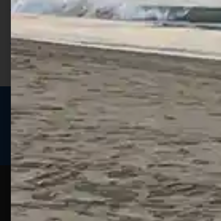
Utilizza i punti per ricevere uno
sconto;
I punti sono indicati nella pagina
prodotto;
Seguici sui social
Web
Esperienze
Assistenza
Contatti
Pesca
Clienti
Assistenza
Guide
Un portale
Ecommerce
sulla
Chi