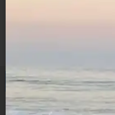
€
8,90
Scegli
ISCRIVITI E RICEVI 3,50€ DI
SCONTO >
Per ogni acquisto accumuli ulteriori
punti;