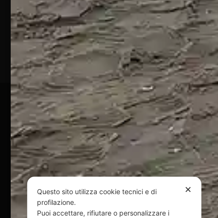
Silvi
Marina
(TE)
P.Iva
01828920676
Pagamenti Sicuri
@ Copyright 2024 Webpesca è un brand Intent di Federico
Andrenacci P.Iva 01917920678
Via G. Galilei n. 2 – 64018 Tortoreto TE | REA TE-168019 |
Mail:
info@webpesca.it
| Pec:
federicoandrenacci@pec.it
✕
Questo sito utilizza cookie tecnici e di
Questo sito è protetto da Google reCAPTCHA
profilazione.
v3,
Privacy Policy
e
Terms of Service
di Google.
Puoi accettare, rifiutare o personalizzare i