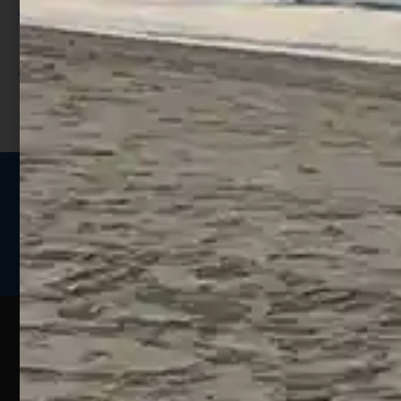
Utilizza i punti per ricevere uno
sconto;
I punti sono indicati nella pagina
prodotto;
Seguici sui social
Web
Esperienze
Assistenza
Contatti
Pesca
Clienti
Assistenza
Guide
Un portale
Ecommerce
sulla
Chi
pesca