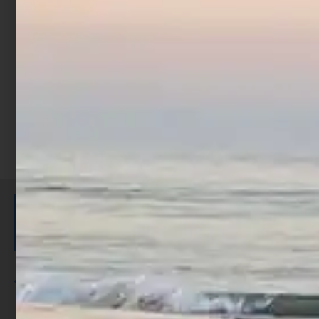
€
16,90
Aggiungi al carrello
ISCRIVITI E RICEVI 3,50€ DI
SCONTO >
Per ogni acquisto accumuli ulteriori
punti;