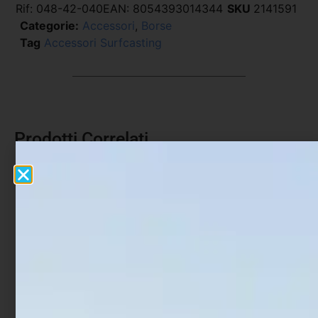
Rif:
048-42-040
EAN:
8054393014344
SKU
2141591
Categorie:
Accessori
,
Borse
Tag
Accessori Surfcasting
Prodotti Correlati
In offerta!
Impastatore Trabucco
Scatole per Esche
GNT X-Connectt con
Trabucco Bait System