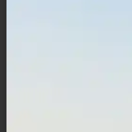
cerchio XL
€
37,90
€
37,50
€
30,00
Aggiungi al carrello
Aggiungi al carrello
Rig Storage Wallet 6 da
Scatola per Esche