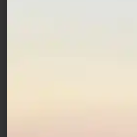
70Ø
Trabucco GNT Bait Boxes
€
12,90
€
2,90
€
3,90
-
Aggiungi al carrello
Scegli
Borsa Porta Piombi o
Accessori XTR